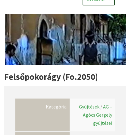
Felsőpokorágy (Fo.2050)
Kategória
Gyűjtések
/
AG –
Agócs Gergely
gyűjtései