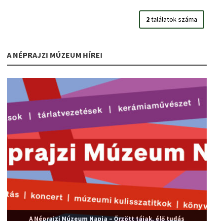
2
találatok száma
A NÉPRAJZI MÚZEUM HÍREI
A Néprajzi Múzeum Napja – Őrzött tájak, élő tudás