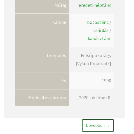
Műfaj
eredeti néptánc
Címke
botostánc
/
csárdás
/
kanásztánc
Település
Felsőpokorágy
[Vyšná Pokoradz]
Év
1990
Módosítás dátuma
2020. október 8.
bővebben →