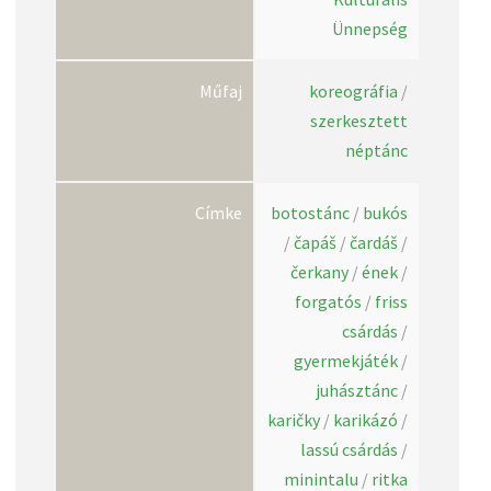
Ünnepség
Műfaj
koreográfia
/
szerkesztett
néptánc
Címke
botostánc
/
bukós
/
čapáš
/
čardáš
/
čerkany
/
ének
/
forgatós
/
friss
csárdás
/
gyermekjáték
/
juhásztánc
/
karičky
/
karikázó
/
lassú csárdás
/
minintalu
/
ritka