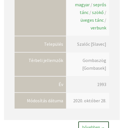
magyar
/
seprős
tánc
/
szökő
/
üveges tánc
/
verbunk
Település
Szalóc [Slavec]
Térbeli jellemzők
Gombaszög
[Gombasek]
Év
1993
Módosítás dátuma
2020. október 28.
bővebben →