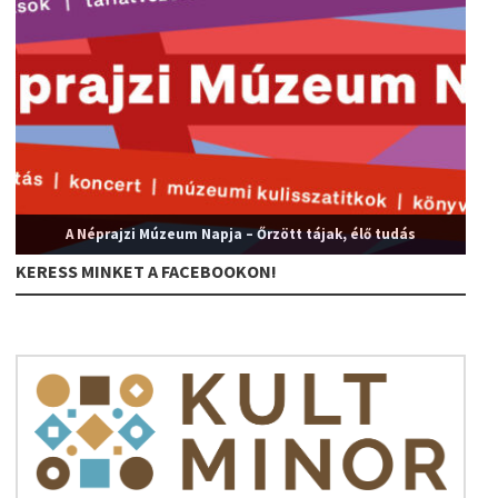
A Néprajzi Múzeum Napja – Őrzött tájak, élő tudás
KERESS MINKET A FACEBOOKON!