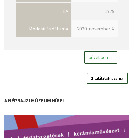
Év
1979
Módosítás dátuma
2020. november 4.
bővebben →
1
találatok száma
A NÉPRAJZI MÚZEUM HÍREI