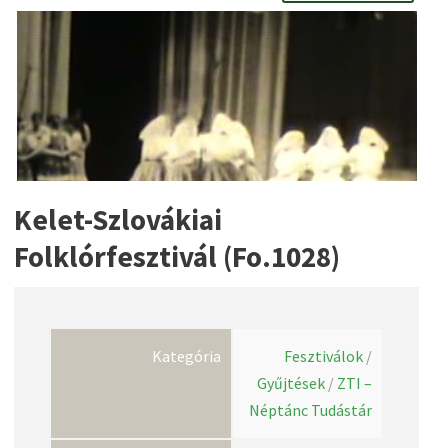
Kelet-Szlovákiai
Folklórfesztivál (Fo.1028)
Kategória
Fesztiválok
/
Gyűjtések
/
ZTI –
Néptánc Tudástár