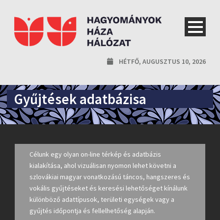
HÉTFŐ, AUGUSZTUS 10, 2026
Gyűjtések adatbázisa
Célunk egy olyan on-line térkép és adatbázis
kialakítása, ahol vizuálisan nyomon lehet követni a
szlovákiai magyar vonatkozású táncos, hangszeres és
vokális gyűjtéseket és keresési lehetőséget kínálunk
különböző adattípusok, területi egységek vagy a
gyűjtés időpontja és fellelhetőség alapján.