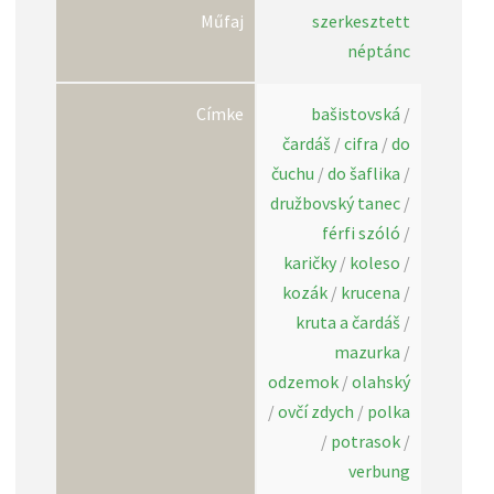
Műfaj
szerkesztett
néptánc
Címke
bašistovská
/
čardáš
/
cifra
/
do
čuchu
/
do šaflika
/
družbovský tanec
/
férfi szóló
/
karičky
/
koleso
/
kozák
/
krucena
/
kruta a čardáš
/
mazurka
/
odzemok
/
olahský
/
ovčí zdych
/
polka
/
potrasok
/
verbung