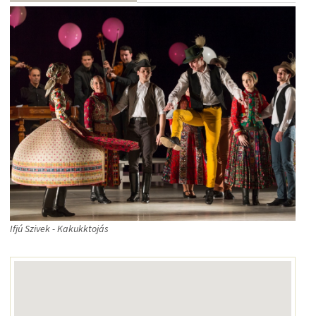
Ifjú Szivek - Kakukktojás