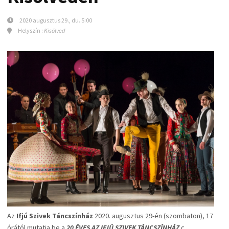
2020 augusztus 29., du. 5:00
Helyszín :
Kisölved
Az
Ifjú Szivek Táncszínház
2020. augusztus 29-én (szombaton), 17
órától mutatja be a
20 ÉVES AZ IFJÚ SZIVEK TÁNCSZÍNHÁZ
c.