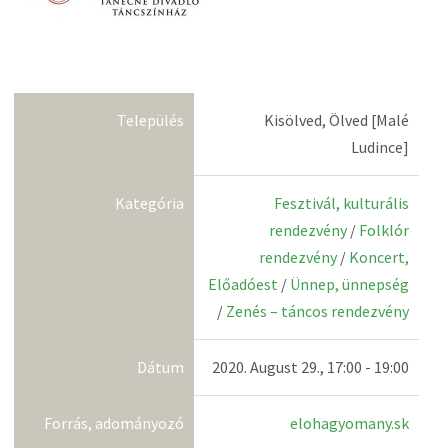
Település
Kisölved, Ölved [Malé
Ludince]
Kategória
Fesztivál, kulturális
rendezvény
/
Folklór
rendezvény
/
Koncert,
Előadóest
/
Ünnep, ünnepség
/
Zenés – táncos rendezvény
Dátum
2020. August 29., 17:00 - 19:00
Forrás, adományozó
elohagyomany.sk