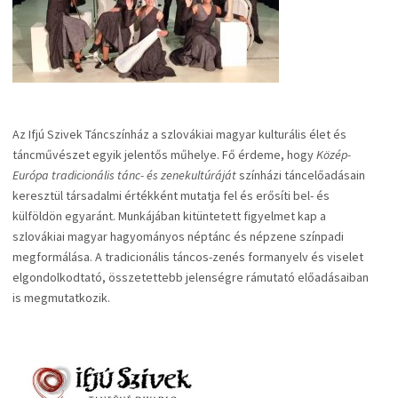
Az Ifjú Szivek Táncszínház a szlovákiai magyar kulturális élet és
táncművészet egyik jelentős műhelye. Fő érdeme, hogy
Közép-
Európa tradicionális tánc- és zenekultúráját
színházi táncelőadásain
keresztül társadalmi értékként mutatja fel és erősíti bel- és
külföldön egyaránt. Munkájában kitüntetett figyelmet kap a
szlovákiai magyar hagyományos néptánc és népzene színpadi
megformálása. A tradicionális táncos-zenés formanyelv és viselet
elgondolkodtató, összetettebb jelenségre rámutató előadásaiban
is megmutatkozik.