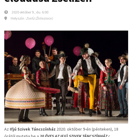
2020 október 9., du. 6:00
Helyszín :
Zselíz (Želiezovce)
Az
Ifjú Szivek Táncszínház
2020. október 9-én (pénteken), 18
órától mutatja be a
20 ÉVES AZ IFJÚ SZIVEK TÁNCSZÍNHÁZ
c.