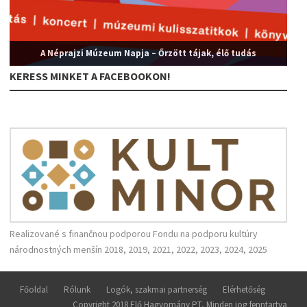
A Néprajzi Múzeum Napja – Őrzött tájak, élő tudás
KERESS MINKET A FACEBOOKON!
Realizované s finančnou podporou Fondu na podporu kultúry
národnostných menšín 2018, 2019, 2021, 2022, 2023, 2024, 2025
Főoldal
Rólunk
Logók, szakmai partnerség
Elérhetőség
Copyright 2018 Elő Hagyomány PT, Minden jog fenntartva