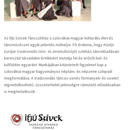
Az Ifjú Szivek Táncszínház a szlovákiai magyar kulturális élet és
táncművészet egyik jelentős műhelye. Fő érdeme, hogy
Közép-
Európa tradicionális tánc- és zenekultúráját
színházi táncelőadásain
keresztül társadalmi értékként mutatja fel és erősíti bel- és
külföldön egyaránt. Munkájában kitüntetett figyelmet kap a
szlovákiai magyar hagyományos néptánc és népzene színpadi
megformálása. A tradicionális táncos-zenés formanyelv és viselet
elgondolkodtató, összetettebb jelenségre rámutató előadásaiban
is megmutatkozik.