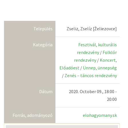
Település
Zseliz, Zselíz [Želiezovce]
Kategória
Fesztivál, kulturális
rendezvény
/
Folklór
rendezvény
/
Koncert,
Előadóest
/
Ünnep, ünnepség
/
Zenés – táncos rendezvény
Dátum
2020. October 09., 18:00 -
20:00
Forrás, adományozó
elohagyomany.sk