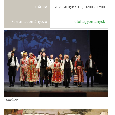
Dátum
2020. August 15., 16:00 - 17:00
Forrás, adományozó
elohagyomany.sk
Csallóközi