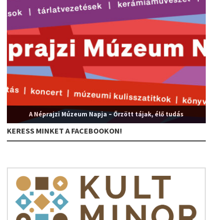
A Néprajzi Múzeum Napja – Őrzött tájak, élő tudás
KERESS MINKET A FACEBOOKON!