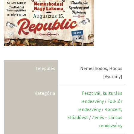
Település
Nemeshodos, Hodos
[Vydrany]
Kategória
Fesztivál, kulturális
rendezvény
/
Folklór
rendezvény
/
Koncert,
Előadóest
/
Zenés – táncos
rendezvény