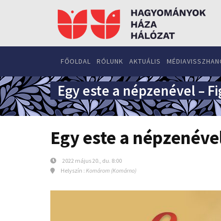
FŐOLDAL
RÓLUNK
AKTUÁLIS
MÉDIAVISSZHAN
Egy este a népzenével – F
Egy este a népzenéve
2022 május 20., du. 8:00
Helyszín :
Komárom (Komárno)