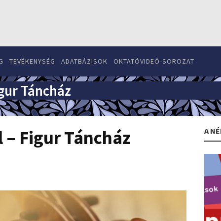
G
TEVÉKENYSÉG
ADATBÁZISOK
OKTATÓVIDEÓ-SOROZAT
igur Táncház
A NÉ
l – Figur Táncház