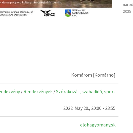
národ
2025
Komárom [Komárno]
rendezvény
/
Rendezvények
/
Szórakozás, szabadidő, sport
2022. May 20., 20:00 - 23:55
elohagyomany.sk