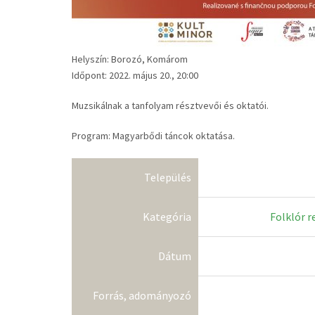
Helyszín: Borozó, Komárom
Időpont: 2022. május 20., 20:00
Muzsikálnak a tanfolyam résztvevői és oktatói.
Program: Magyarbődi táncok oktatása.
Település
Kategória
Folklór 
Dátum
Forrás, adományozó