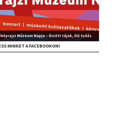
 Néprajzi Múzeum Napja – Őrzött tájak, élő tudás
ESS MINKET A FACEBOOKON!