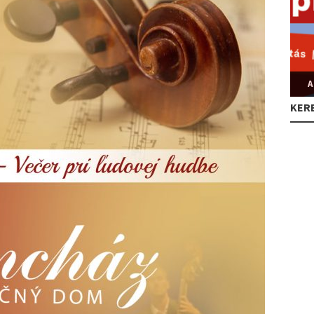
A
KER