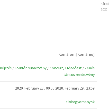
národ
2025
Komárom [Komárno]
 képzés
/
Folklór rendezvény
/
Koncert, Előadóest
/
Zenés
– táncos rendezvény
2020. February 28., 00:00 2020. February 29., 23:59
elohagyomany.sk