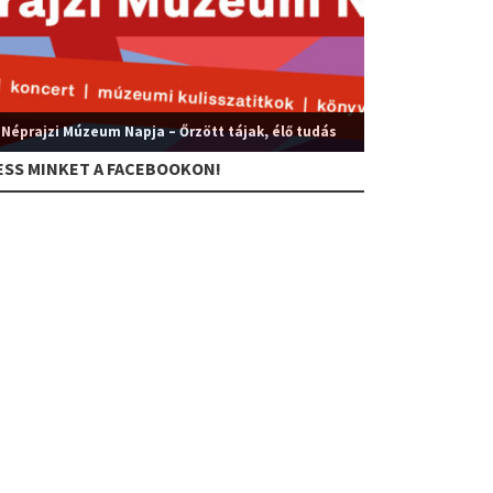
 Néprajzi Múzeum Napja – Őrzött tájak, élő tudás
ESS MINKET A FACEBOOKON!