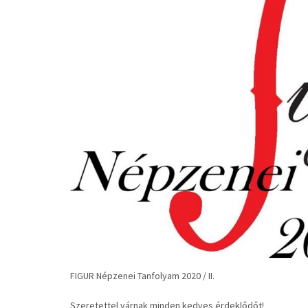
FIGUR Népzenei Tanfolyam 2020 / II.
Szeretettel várnak minden kedves érdeklődőt!