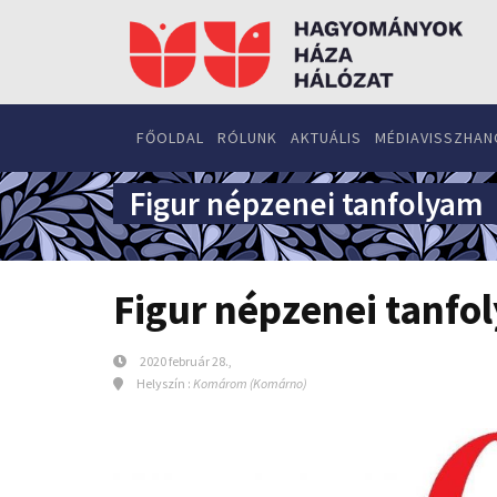
FŐOLDAL
RÓLUNK
AKTUÁLIS
MÉDIAVISSZHAN
Figur népzenei tanfolyam
Figur népzenei tanfo
2020 február 28.,
Helyszín :
Komárom (Komárno)