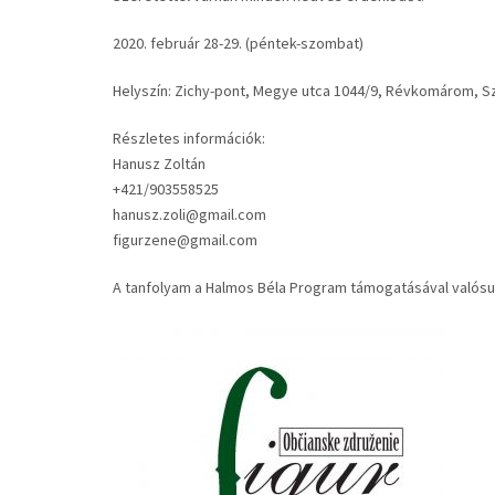
2020. február 28-29. (péntek-szombat)
Helyszín: Zichy-pont, Megye utca 1044/9, Révkomárom, S
Részletes információk:
Hanusz Zoltán
+421/903558525
hanusz.zoli@gmail.com
figurzene@gmail.com
A tanfolyam a Halmos Béla Program támogatásával valósu