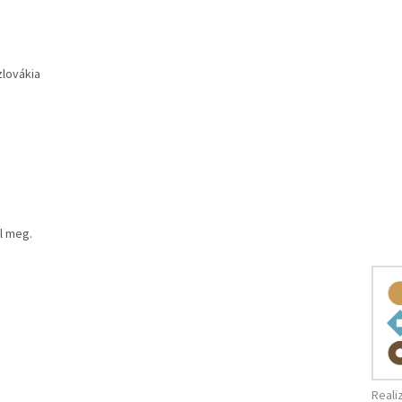
zlovákia
l meg.
Reali