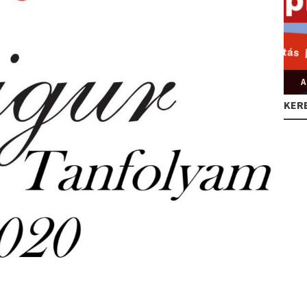
A
KER