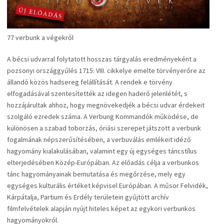
77 verbunk a végekről
A bécsi udvarral folytatott hosszas tárgyalás eredményeként a
pozsonyi országgyűlés 1715: VIII. cikkelye emelte törvényerőre az
állandó közös hadsereg felállítását. A rendek e törvény
elfogadásával szentesítették az idegen haderő jelenlétét, s
hozzájárultak ahhoz, hogy megnövekedjék a bécsi udvar érdekeit
szolgáló ezredek száma. A Verbung Kommandók működése, de
különösen a szabad toborzás, óriási szerepet játszott a verbunk
fogalmának népszerűsítésében, a verbuválás emlékeit idéző
hagyomány kialakulásában, valamint egy új egységes táncstílus
elterjedésében Közép-Európában. Az előadás célja a verbunkos
tánc hagyományainak bemutatása és megőrzése, mely egy
egységes kulturális értéket képvisel Európában. A műsor Felvidék,
Kárpátalja, Partium és Erdély területein gyűjtött archív
filmfelvételek alapján nyújt hiteles képet az egykori verbunkos
hagyományokról.