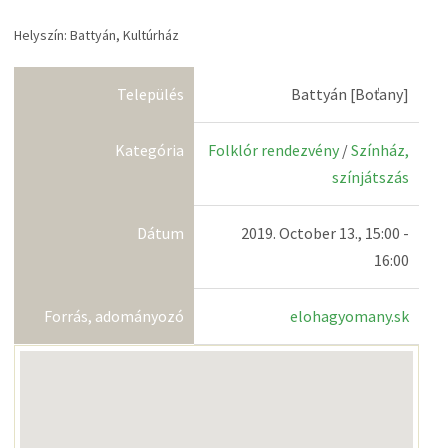
Helyszín: Battyán, Kultúrház
Település
Battyán [Boťany]
Kategória
Folklór rendezvény
/
Színház,
színjátszás
Dátum
2019. October 13., 15:00 -
16:00
Forrás, adományozó
elohagyomany.sk