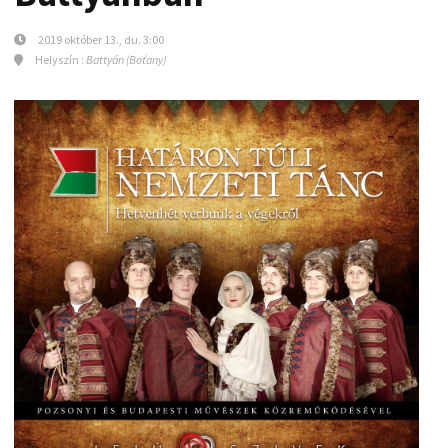
2019 október 13., du. 3:00
Helyszín :
Battyán (Boťany)