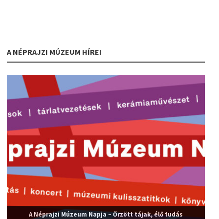
A NÉPRAJZI MÚZEUM HÍREI
A Néprajzi Múzeum Napja – Őrzött tájak, élő tudás