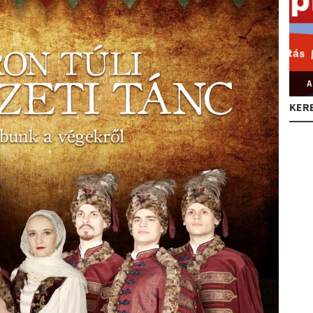
A
KER