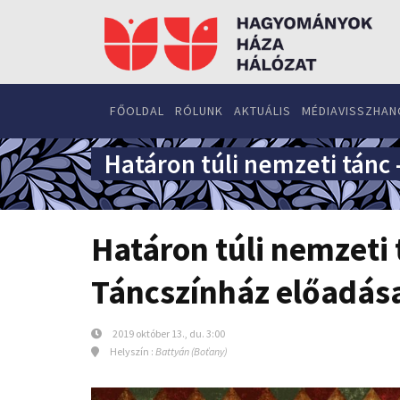
FŐOLDAL
RÓLUNK
AKTUÁLIS
MÉDIAVISSZHAN
Határon túli nemzeti tánc 
Határon túli nemzeti t
Táncszínház előadás
2019 október 13., du. 3:00
Helyszín :
Battyán (Boťany)