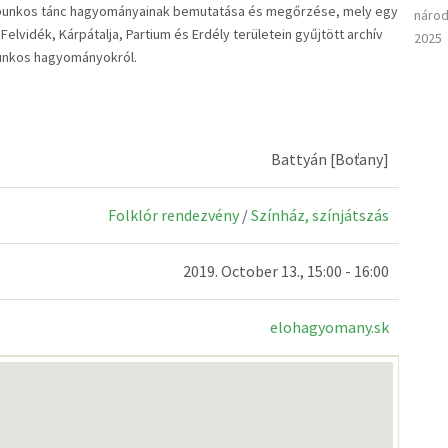
rbunkos tánc hagyományainak bemutatása és megőrzése, mely egy
národ
elvidék, Kárpátalja, Partium és Erdély területein gyűjtött archív
2025
rbunkos hagyományokról.
Battyán [Boťany]
Folklór rendezvény
/
Színház, színjátszás
2019. October 13., 15:00 - 16:00
elohagyomany.sk