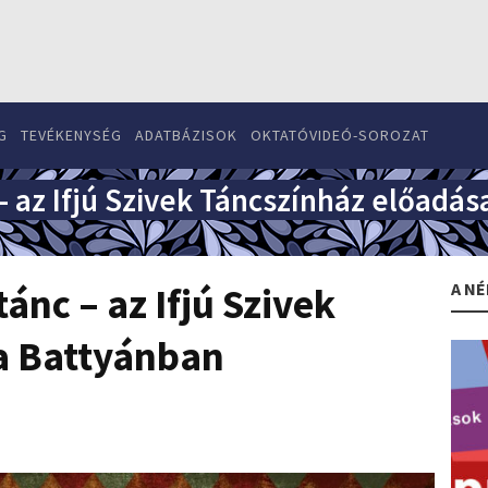
G
TEVÉKENYSÉG
ADATBÁZISOK
OKTATÓVIDEÓ-SOROZAT
– az Ifjú Szivek Táncszínház előadá
A NÉ
ánc – az Ifjú Szivek
a Battyánban