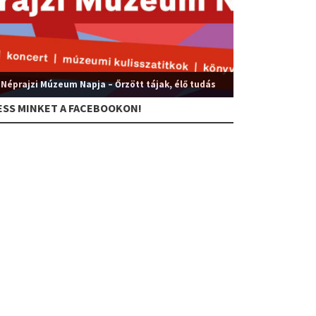
 Néprajzi Múzeum Napja – Őrzött tájak, élő tudás
ESS MINKET A FACEBOOKON!