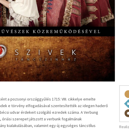
ént a pozsonyi országgyűlés 1715: VIII. cikkelye emelte
endek e törvény elfogadásával szentesítették az idegen haderő
 bécsi udvar érdekeit szolgáló ezredek száma. A Verbung
riási szerepet játszott a verbunk fogalmának
y kialakulásában, valamint egy új egységes táncstílus
Reali