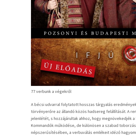
77 verbunk a végekről
A bécsi udvarral folytatott hosszas tárgyalás eredmények
törvényerőre az állandó közös hadsereg felállítását. A r
jelenlétét, s hozzájárultak ahhoz, hogy megnövekedjék a
Kommandók működése, de különösen a szabad toborzás, ó
népszerűsítésében, a verbuválás emlékeit idéző hagyomán