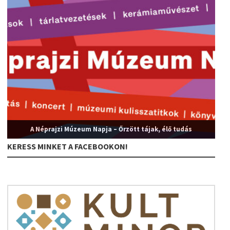
A Néprajzi Múzeum Napja – Őrzött tájak, élő tudás
KERESS MINKET A FACEBOOKON!