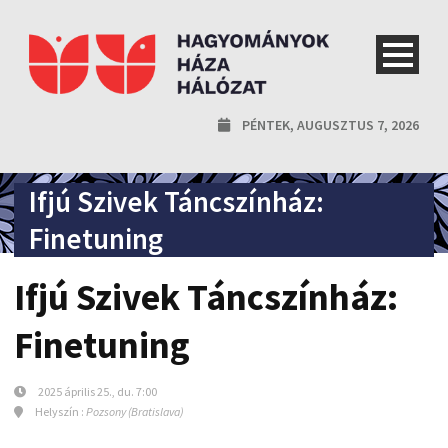
PÉNTEK, AUGUSZTUS 7, 2026
Ifjú Szivek Táncszínház:
Finetuning
Ifjú Szivek Táncszínház:
Finetuning
2025 április 25., du. 7:00
Helyszín :
Pozsony (Bratislava)