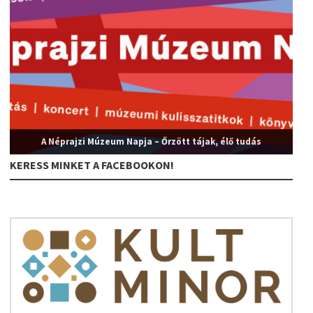
A Néprajzi Múzeum Napja – Őrzött tájak, élő tudás
KERESS MINKET A FACEBOOKON!