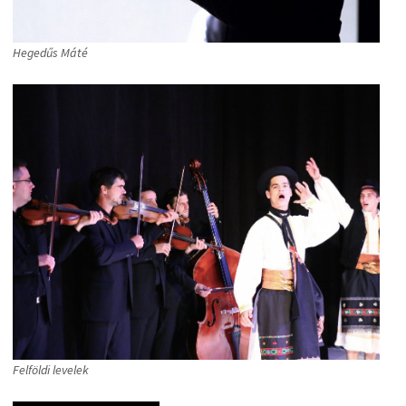
Hegedűs Máté
Felföldi levelek