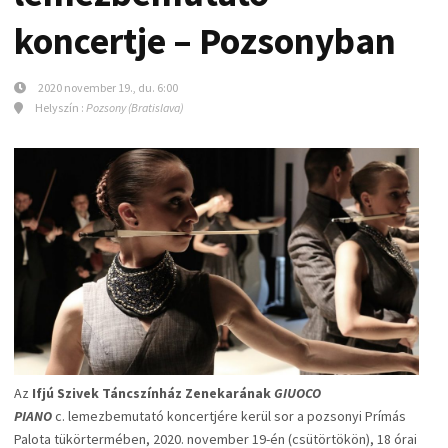
koncertje – Pozsonyban
2020 november 19., du. 6:00
Helyszín :
Pozsony (Bratislava)
Az
Ifjú Szivek Táncszínház Zenekarának
GIUOCO
PIANO
c. lemezbemutató koncertjére kerül sor a pozsonyi Prímás
Palota tükörtermében, 2020. november 19-én (csütörtökön), 18 órai