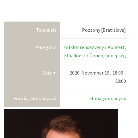
Település
Pozsony [Bratislava]
Kategória
Folklór rendezvény
/
Koncert,
Előadóest
/
Ünnep, ünnepség
Dátum
2020. November 19., 18:00 -
20:00
Forrás, adományozó
elohagyomany.sk