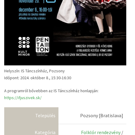
Helyszín: IS Táncszínház, Pozsony
Időpont: 2024. október 8., 15:30-16:30
A programról bővebben az IS Táncszínház honlapján:
https://ifjuszivek.sk/
Település
Pozsony [Bratislava]
Kategória
Folklór rendezvény
/