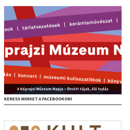
A Néprajzi Múzeum Napja – Őrzött tájak, élő tudás
KERESS MINKET A FACEBOOKON!