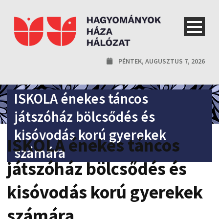
PÉNTEK, AUGUSZTUS 7, 2026
ISKOLA énekes táncos
játszóház bölcsődés és
kisóvodás korú gyerekek
ISKOLA énekes táncos
számára
játszóház bölcsődés és
kisóvodás korú gyerekek
számára