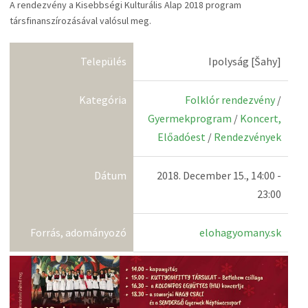
A rendezvény a Kisebbségi Kulturális Alap 2018 program
társfinanszírozásával valósul meg.
Település
Ipolyság [Šahy]
Kategória
Folklór rendezvény
/
Gyermekprogram
/
Koncert,
Előadóest
/
Rendezvények
Dátum
2018. December 15., 14:00 -
23:00
Forrás, adományozó
elohagyomany.sk