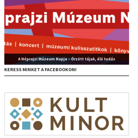
A Néprajzi Múzeum Napja – Őrzött tájak, élő tudás
KERESS MINKET A FACEBOOKON!