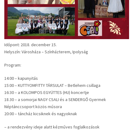
Időpont: 2018. december 15.
Helyszín: Városháza – Színházterem, Ipolyság
Program:
14:00 – kapunyitás
15:00 – KUTTYOMFITTY TÁRSULAT – Betlehem csillaga
16:30 – a KOLOMPOS EGYÜTTES (HU) koncertje
18.30 – a somorjai NAGY CSALI és a SENDERGŐ Gyermek
Néptánccsoport közös műsora
20:00 – táncház kicsiknek és nagyoknak
– a rendezvény ideje alatt kézműves foglalkozások