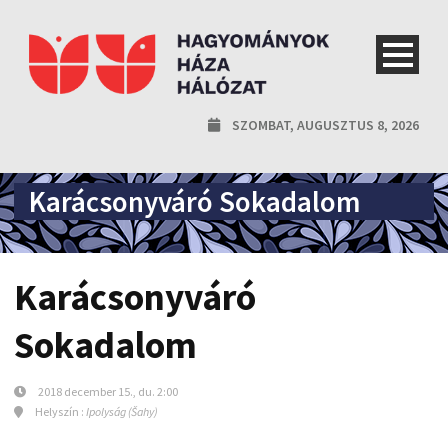
SZOMBAT, AUGUSZTUS 8, 2026
Karácsonyváró Sokadalom
Karácsonyváró
Sokadalom
2018 december 15., du. 2:00
Helyszín :
Ipolyság (Šahy)