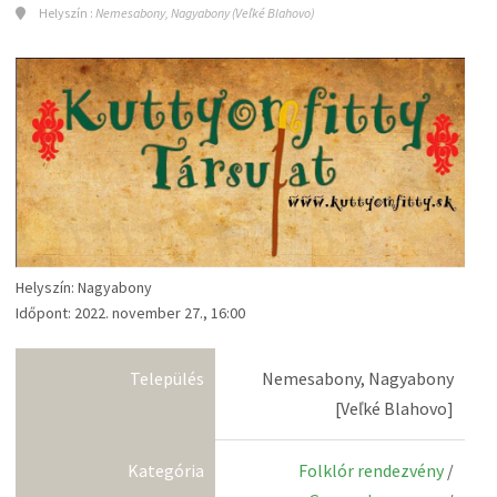
Helyszín :
Nemesabony, Nagyabony (Veľké Blahovo)
Helyszín: Nagyabony
Időpont: 2022. november 27., 16:00
Település
Nemesabony, Nagyabony
[Veľké Blahovo]
Kategória
Folklór rendezvény
/