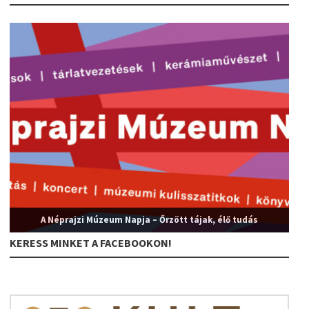
A Néprajzi Múzeum Napja – Őrzött tájak, élő tudás
KERESS MINKET A FACEBOOKON!