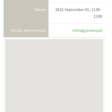
Dátum
2022. September 03., 11:00 -
12:00
Forrás, adományozó
elohagyomany.sk