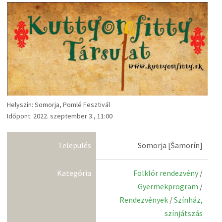
Helyszín: Somorja, Pomlé Fesztivál
Időpont: 2022. szeptember 3., 11:00
Település
Somorja [Šamorín]
Kategória
Folklór rendezvény
/
Gyermekprogram
/
Rendezvények
/
Színház,
színjátszás