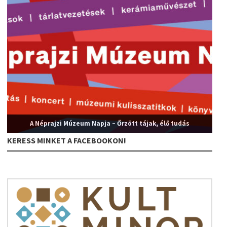
A Néprajzi Múzeum Napja – Őrzött tájak, élő tudás
KERESS MINKET A FACEBOOKON!