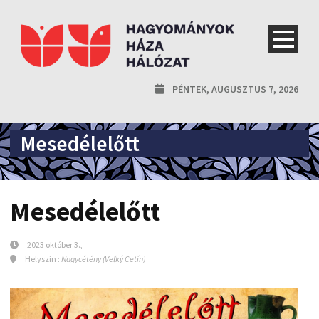
PÉNTEK, AUGUSZTUS 7, 2026
Mesedélelőtt
Mesedélelőtt
2023 október 3.,
Helyszín :
Nagycétény (Veľký Cetín)