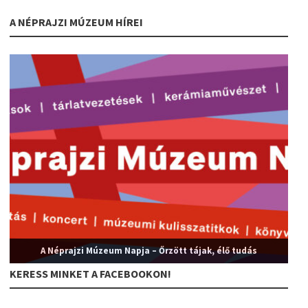
A NÉPRAJZI MÚZEUM HÍREI
A Néprajzi Múzeum Napja – Őrzött tájak, élő tudás
KERESS MINKET A FACEBOOKON!