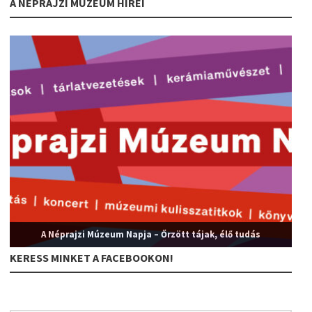
A NÉPRAJZI MÚZEUM HÍREI
A Néprajzi Múzeum Napja – Őrzött tájak, élő tudás
KERESS MINKET A FACEBOOKON!