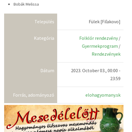
Bobák Melissa
Település
Fülek [Fiľakovo]
Kategória
Folklór rendezvény
/
Gyermekprogram
/
Rendezvények
Dátum
2023. October 03., 00:00 -
23:59
Forrás, adományozó
elohagyomany.sk