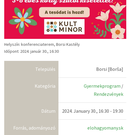
Helyszín: konferenciaterem, Borsi Kastély
Időpont: 2024. január 30., 16:30
Település
Borsi [Borša]
Kategória
Gyermekprogram
/
Rendezvények
Dátum
2024. January 30., 16:30 - 19:30
Forrás, adományozó
elohagyomany.sk