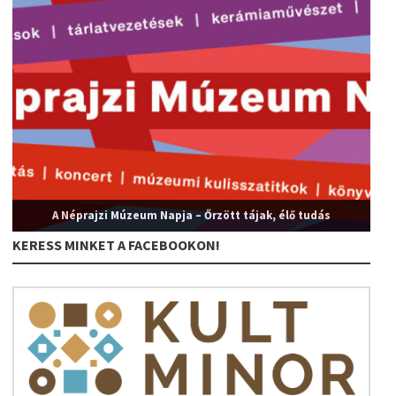
A Néprajzi Múzeum Napja – Őrzött tájak, élő tudás
KERESS MINKET A FACEBOOKON!