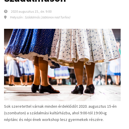
2020 augusztus 15., de. 9:00
Helyszín :
Szádalmás (Jablonov nad Turňov)
Sok szeretettel várnak minden érdeklődőt 2020. augusztus 15-én
(szombaton) a szádalmási kultúrházba, ahol 9:00-tól 19:00-ig
néptánc és népi ének workshop lesz gyermekek részére.