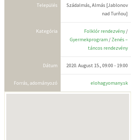
Település
Szádalmás, Almás [Jablonov
nad Turňou]
Kategória
Folklór rendezvény
/
Gyermekprogram
/
Zenés –
táncos rendezvény
Dátum
2020. August 15., 09:00 - 19:00
Forrás, adományozó
elohagyomany.sk