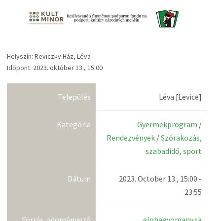
Helyszín: Reviczky Ház, Léva
Időpont: 2023. október 13., 15:00
Település
Léva [Levice]
Kategória
Gyermekprogram
/
Rendezvények
/
Szórakozás,
szabadidő, sport
Dátum
2023. October 13., 15:00 -
23:55
Forrás, adományozó
elohagyomany.sk