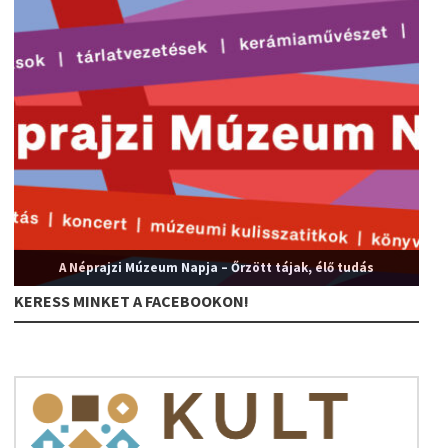
A Néprajzi Múzeum Napja – Őrzött tájak, élő tudás
KERESS MINKET A FACEBOOKON!