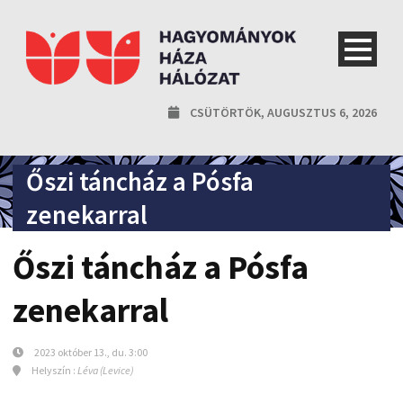
CSÜTÖRTÖK, AUGUSZTUS 6, 2026
Őszi táncház a Pósfa
zenekarral
Őszi táncház a Pósfa
zenekarral
2023 október 13., du. 3:00
Helyszín :
Léva (Levice)