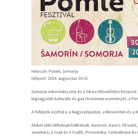
Helyszín: Pomlé, Somorja
Időpont: 2024. augusztus 30-31.
Somorja önkormányzata és a Városi Művelődési Központ 2
legnagyobb kulturális és gasztronómiai eseményét, a Pom
A fellépők ezúttal is a Nagyszínpadon, a Meseréten és a 
Akiket idén láthatnak-hallhatnak: Aurevoir, Kavics Társulat
zenekara, a Csali és a Csalló, Prvosienka, Cimbaliband é