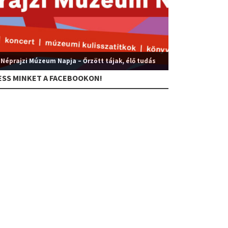
 Néprajzi Múzeum Napja – Őrzött tájak, élő tudás
ESS MINKET A FACEBOOKON!