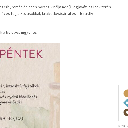
 szerb, román és cseh borász kínálja nedűi legjavát, az Ízek terén
ves foglalkozásokkal, kirakodóvásárral és interaktív
ak a belépés ingyenes.
Reali