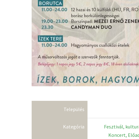
Település
Kategória
Fesztivál, kultu
Koncert, Előa