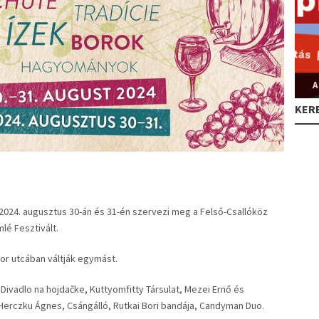
A
KER
024. augusztus 30-án és 31-én szervezi meg a Felső-Csallóköz
lé Fesztivált.
Bor utcában váltják egymást.
, Divadlo na hojdačke, Kuttyomfitty Társulat, Mezei Ernő és
s Herczku Ágnes, Csángálló, Rutkai Bori bandája, Candyman Duo.