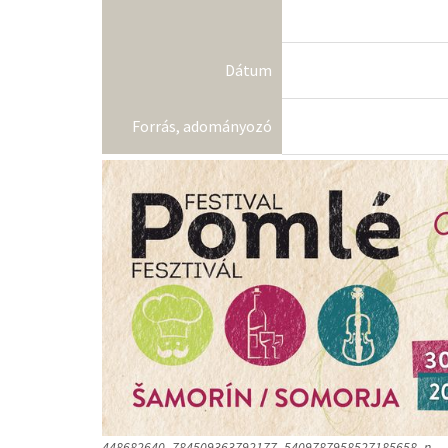
Dátum
Forrás, adományozó
448682640_784509363792177_5409787958527185658_n