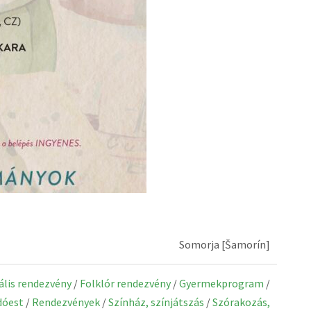
Somorja [Šamorín]
rális rendezvény
/
Folklór rendezvény
/
Gyermekprogram
/
dóest
/
Rendezvények
/
Színház, színjátszás
/
Szórakozás,