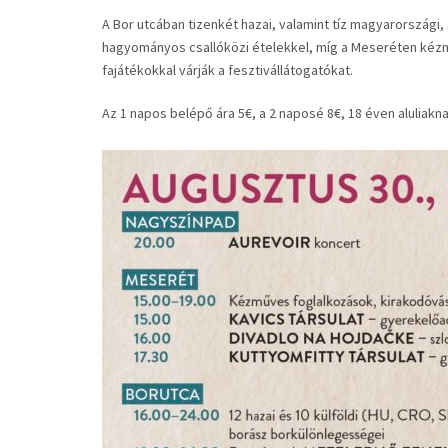
A Bor utcában tizenkét hazai, valamint tíz magyarországi,
hagyományos csallóközi ételekkel, míg a Meseréten kézmű
fajátékokkal várják a fesztivállátogatókat.
Az 1 napos belépő ára 5€, a 2 naposé 8€, 18 éven aluliakn