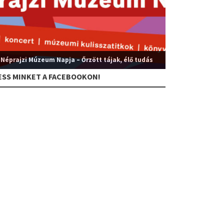
 Néprajzi Múzeum Napja – Őrzött tájak, élő tudás
ESS MINKET A FACEBOOKON!