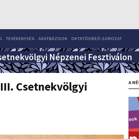
G
TEVÉKENYSÉG
ADATBÁZISOK
OKTATÓVIDEÓ-SOROZAT
Csetnekvölgyi Népzenei Fesztiválon
A NÉ
III. Csetnekvölgyi