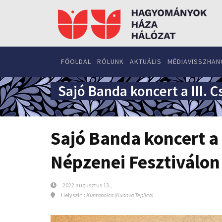
FŐOLDAL
RÓLUNK
AKTUÁLIS
MÉDIAVISSZHAN
Sajó Banda koncert a III. 
Sajó Banda koncert a 
Népzenei Fesztiválon
2022 augusztus 13.,
Helyszín :
Kuntapolca (Kunova Teplica)