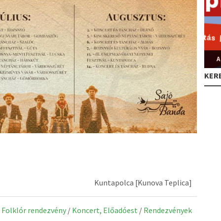
A
KER
Kuntapolca [Kunova Teplica]
Folklór rendezvény
/
Koncert, Előadóest
/
Rendezvények