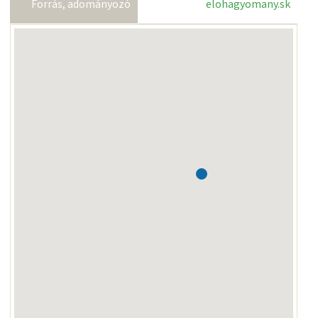
Forrás, adományozó
elohagyomany.sk