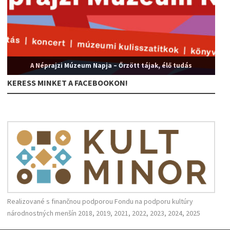
A Néprajzi Múzeum Napja – Őrzött tájak, élő tudás
KERESS MINKET A FACEBOOKON!
Realizované s finančnou podporou Fondu na podporu kultúry
národnostných menšín 2018, 2019, 2021, 2022, 2023, 2024, 2025