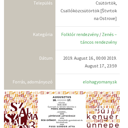
Település
Csütörtök,
Csallóközcsütörtök [Štvrtok
na Ostrove]
Kategória
Folklór rendezvény
/
Zenés –
táncos rendezvény
Dátum
2019. August 16., 00:00 2019.
August 17., 23:59
Forrás, adományozó
elohagyomany.sk