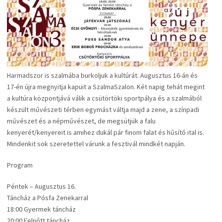
Harmadszor is szalmába burkoljuk a kultúrát. Augusztus 16-án és
17-én újra megnyitja kapuit a SzalmaSzalon. Két napig tehát megint
a kultúra központjává válik a csütörtöki sportpálya és a szalmából
készült művészeti térben egymást váltja majd a zene, a színpadi
művészet és a népművészet, de megsütjük a falu
kenyerét/kenyereit is amihez dukál pár finom falat és hűsítő ital is.
Mindenkit sok szeretettel várunk a fesztivál mindkét napján.
Program
Péntek – Augusztus 16.
Táncház a Pósfa Zenekarral
18:00 Gyermek táncház
20:00 Felnőtt táncház