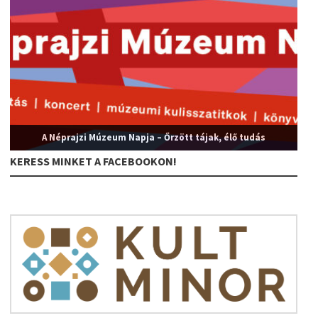
A Néprajzi Múzeum Napja – Őrzött tájak, élő tudás
KERESS MINKET A FACEBOOKON!