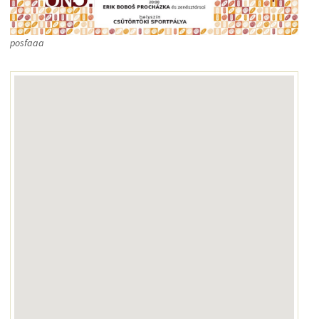
posfaaa