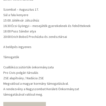
Szombat – Augusztus 17.
Sül a falu kenyere
15:00 Játékvár Játszóház
16:30 Écsi Gyöngyi – mesejáték gyerekeknek és felnőtteknek
18:00 Puss Sándor atya
20:00 Erich Boboš Procházka és zenésztársai
A belépés ingyenes
Támogatók
Csallóközcsütörtök önkormányzata
Pro Civis polgári társulás
ZSE alapítvány / Nadácia ZSE
Megvalósul a magyar kormány támogatásával.
A rendezvény a Nagyszombat Kerületi Önkormányzat
támogatásával valósul meg.