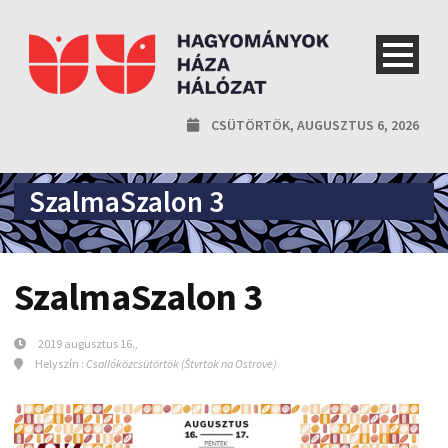
CSÜTÖRTÖK, AUGUSZTUS 6, 2026
SzalmaSzalon 3
SzalmaSzalon 3
2019 augusztus 16.,
Helyszín :
Csallóközcsütörtök (Štvrtok na Ostrove)