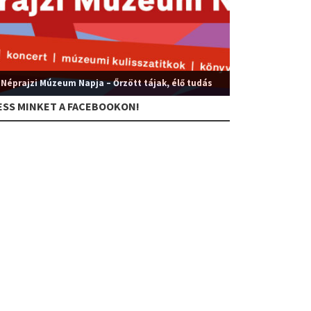
 Néprajzi Múzeum Napja – Őrzött tájak, élő tudás
ESS MINKET A FACEBOOKON!