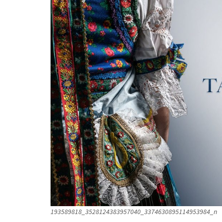
193589818_3528124383957040_3374630895114953984_n