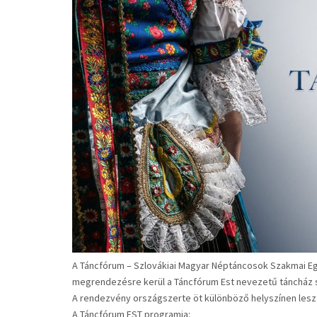
A Táncfórum – Szlovákiai Magyar Néptáncosok Szakmai Eg
megrendezésre kerül a Táncfórum Est nevezetű táncház s
A rendezvény országszerte öt különböző helyszínen les
A Táncfórum EST programja: