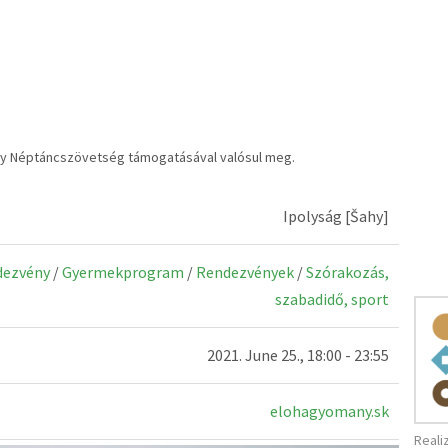
gy Néptáncszövetség támogatásával valósul meg.
Ipolyság [Šahy]
dezvény
/
Gyermekprogram
/
Rendezvények
/
Szórakozás,
szabadidő, sport
2021. June 25., 18:00 - 23:55
elohagyomany.sk
Reali