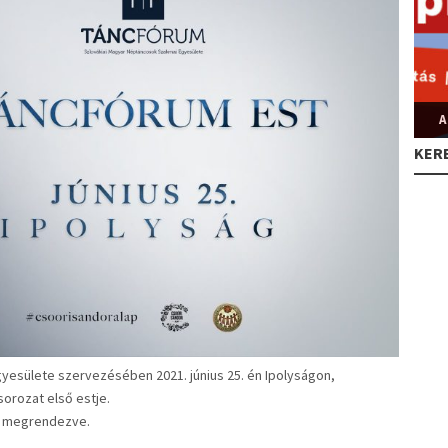
A
KER
yesülete szervezésében 2021. június 25. én Ipolyságon,
orozat első estje.
z megrendezve.