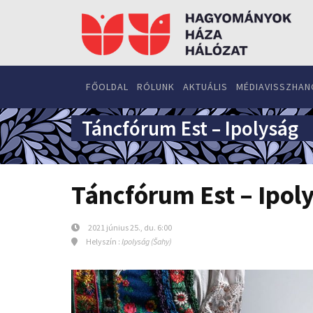
FŐOLDAL
RÓLUNK
AKTUÁLIS
MÉDIAVISSZHAN
Táncfórum Est – Ipolyság
Táncfórum Est – Ipol
2021 június 25., du. 6:00
Helyszín :
Ipolyság (Šahy)