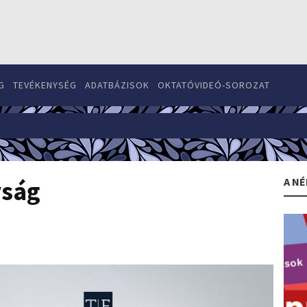
G
TEVÉKENYSÉG
ADATBÁZISOK
OKTATÓVIDEÓ-SOROZAT
A NÉ
yság