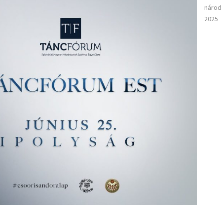
národ
2025