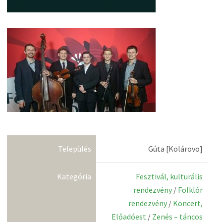
Település
Gúta [Kolárovo]
Kategória
Fesztivál, kulturális
rendezvény
/
Folklór
rendezvény
/
Koncert,
Előadóest
/
Zenés – táncos