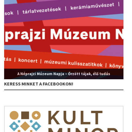
A Néprajzi Múzeum Napja – Őrzött tájak, élő tudás
KERESS MINKET A FACEBOOKON!