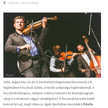
Helyszín :
Gúta (Kolárovo)
2020. augusztus 15-én (szombaton) megrendezésre kerül a III.
Hajómalom Fesztivál Gútán, a festői szépségű hajómalomnál. A
fesztivál kétnapos, melyen számos koncert és kísérőprogram
várja a szórakozni vágyó vendégeket. A fesztivál keretén belül
koncertet ad, majd utána az éjjeli tánchában muzsikál a
Pósfa