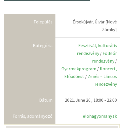
Település
Érsekújvár, Újvár [Nové
Zámky]
Kategória
Fesztivál, kulturális
rendezvény
/
Folklór
rendezvény
/
Gyermekprogram
/
Koncert,
Előadóest
/
Zenés – táncos
rendezvény
Dátum
2021. June 26., 18:00 - 22:00
Forrás, adományozó
elohagyomany.sk