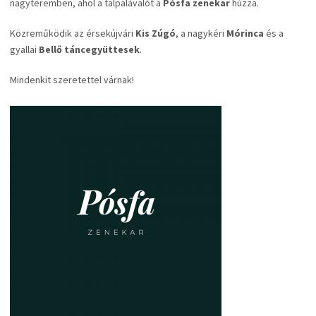
nagyteremben, ahol a talpalávalót a
Pósfa zenekar
húzza.
Közreműködik az érsekújvári
Kis Zúgó
, a nagykéri
Mórinca
és a
gyallai
Bellő táncegyüttesek
.
Mindenkit szeretettel várnak!