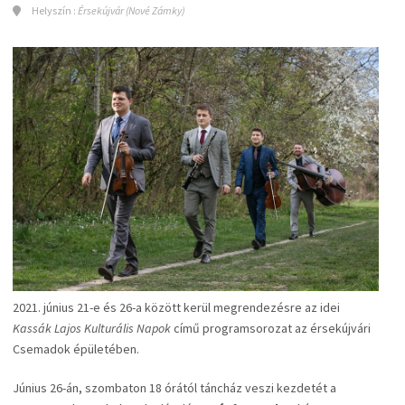
Helyszín :
Érsekújvár (Nové Zámky)
2021. június 21-e és 26-a között kerül megrendezésre az idei
Kassák Lajos Kulturális Napok
című programsorozat az érsekújvári
Csemadok épületében.
Június 26-án, szombaton 18 órától táncház veszi kezdetét a