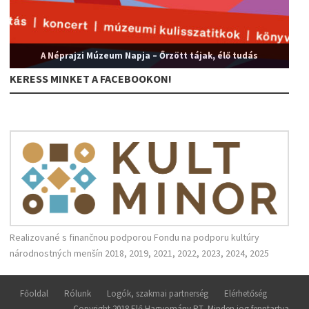
A Néprajzi Múzeum Napja – Őrzött tájak, élő tudás
KERESS MINKET A FACEBOOKON!
Realizované s finančnou podporou Fondu na podporu kultúry
národnostných menšín 2018, 2019, 2021, 2022, 2023, 2024, 2025
Főoldal
Rólunk
Logók, szakmai partnerség
Elérhetőség
Copyright 2018 Elő Hagyomány PT, Minden jog fenntartva