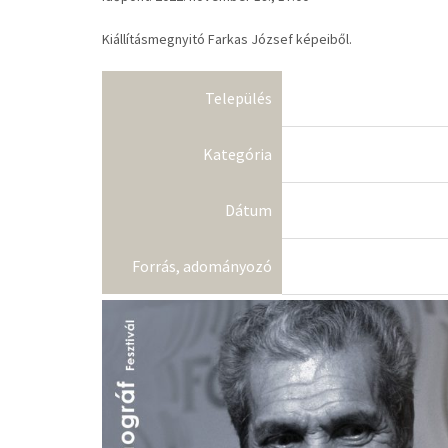
Kiállításmegnyitó Farkas József képeiből.
Település
Kategória
Dátum
Forrás, adományozó