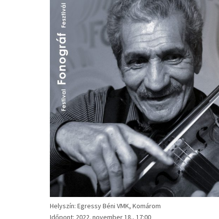
Helyszín: Egressy Béni VMK, Komárom
Időpont: 2022. november 18., 17:00