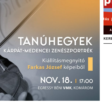
A
KER