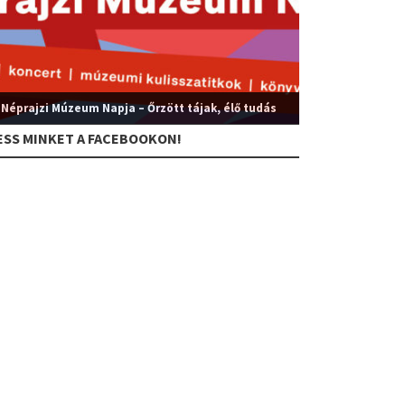
 Néprajzi Múzeum Napja – Őrzött tájak, élő tudás
ESS MINKET A FACEBOOKON!