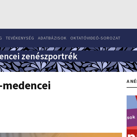
G
TEVÉKENYSÉG
ADATBÁZISOK
OKTATÓVIDEÓ-SOROZAT
encei zenészportrék
A NÉ
t-medencei