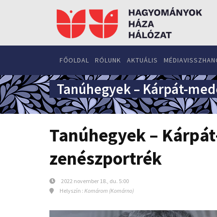
FŐOLDAL
RÓLUNK
AKTUÁLIS
MÉDIAVISSZHAN
Tanúhegyek – Kárpát-med
Tanúhegyek – Kárpá
zenészportrék
2022 november 18., du. 5:00
Helyszín :
Komárom (Komárno)