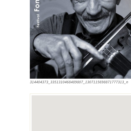
314404373_3351310468489807_1307115698871777313_n