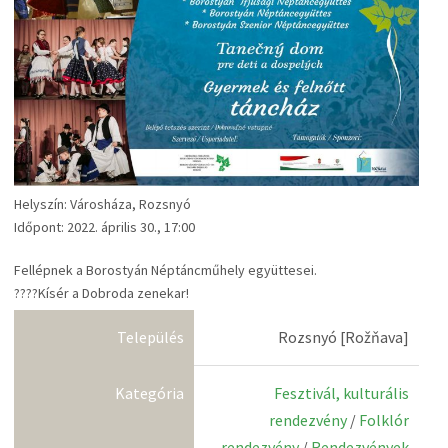
Helyszín: Városháza, Rozsnyó
Időpont: 2022. április 30., 17:00
Fellépnek a Borostyán Néptáncműhely együttesei.
????Kísér a Dobroda zenekar!
Település
Rozsnyó [Rožňava]
Kategória
Fesztivál, kulturális
rendezvény
/
Folklór
rendezvény
/
Rendezvények