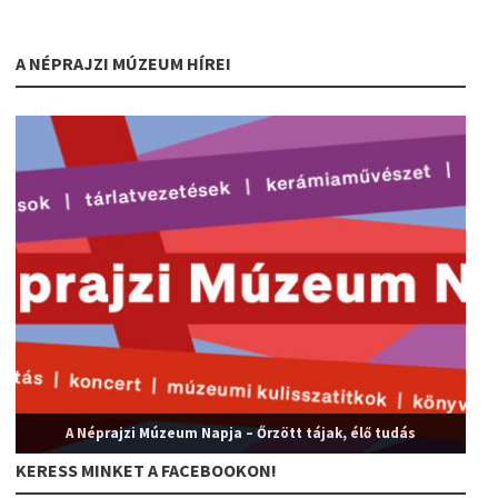
A NÉPRAJZI MÚZEUM HÍREI
A Néprajzi Múzeum Napja – Őrzött tájak, élő tudás
KERESS MINKET A FACEBOOKON!