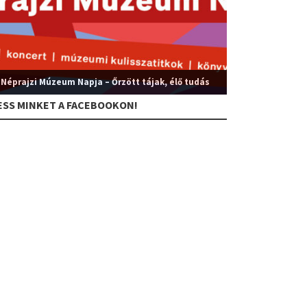
 Néprajzi Múzeum Napja – Őrzött tájak, élő tudás
ESS MINKET A FACEBOOKON!