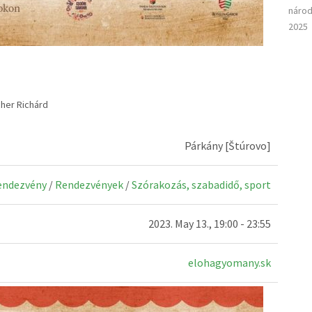
národ
2025
her Richárd
Párkány [Štúrovo]
rendezvény
/
Rendezvények
/
Szórakozás, szabadidő, sport
2023. May 13., 19:00 - 23:55
elohagyomany.sk