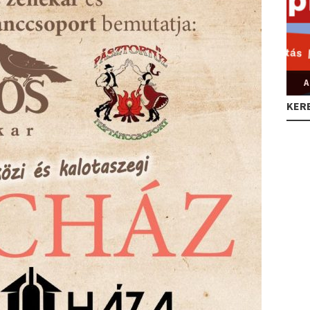
A
KER