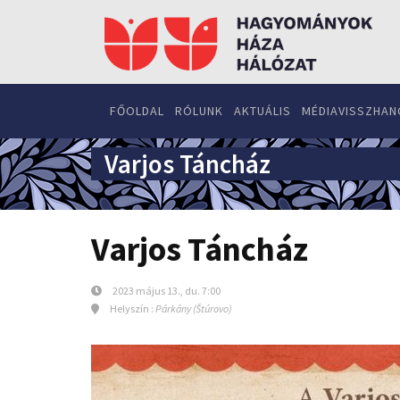
FŐOLDAL
RÓLUNK
AKTUÁLIS
MÉDIAVISSZHAN
Varjos Táncház
Varjos Táncház
2023 május 13., du. 7:00
Helyszín :
Párkány (Štúrovo)