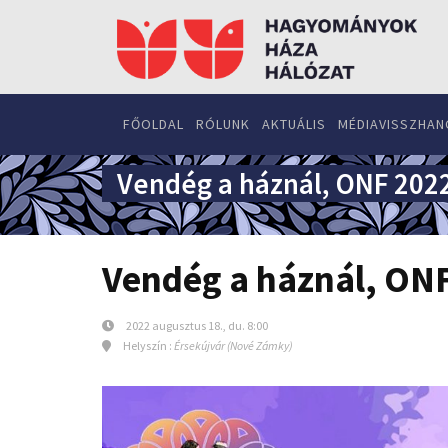
FŐOLDAL
RÓLUNK
AKTUÁLIS
MÉDIAVISSZHAN
Vendég a háznál, ONF 202
Vendég a háznál, ON
2022 augusztus 18., du. 8:00
Helyszín :
Érsekújvár (Nové Zámky)