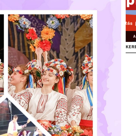
A
KER