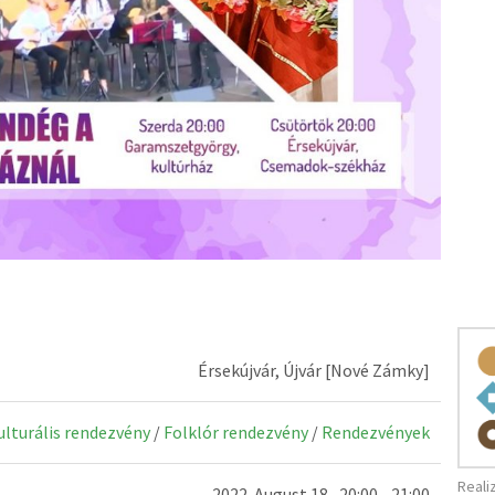
Érsekújvár, Újvár [Nové Zámky]
kulturális rendezvény
/
Folklór rendezvény
/
Rendezvények
Reali
2022. August 18., 20:00 - 21:00