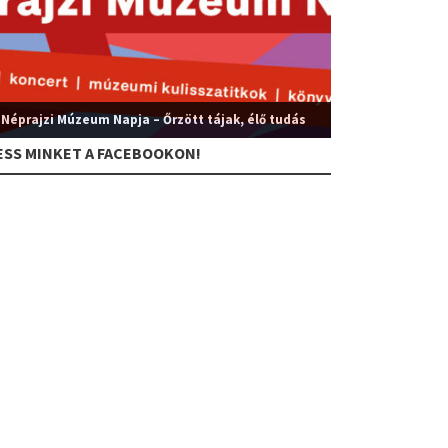
 Néprajzi Múzeum Napja – Őrzött tájak, élő tudás
ESS MINKET A FACEBOOKON!