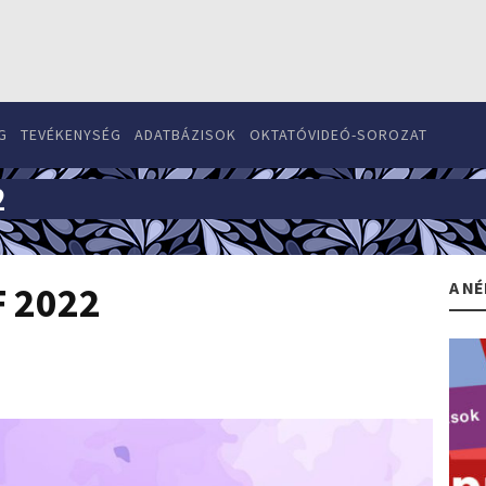
G
TEVÉKENYSÉG
ADATBÁZISOK
OKTATÓVIDEÓ-SOROZAT
2
A NÉ
F 2022