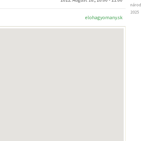
národ
2025
elohagyomany.sk