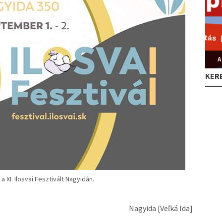
A
KER
XI. Ilosvai Fesztivált Nagyidán.
Nagyida [Veľká Ida]