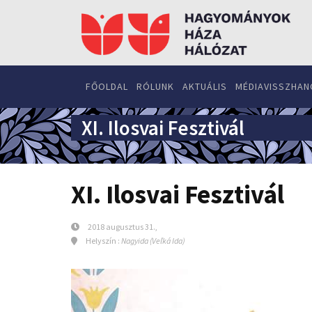
FŐOLDAL
RÓLUNK
AKTUÁLIS
MÉDIAVISSZHAN
XI. Ilosvai Fesztivál
XI. Ilosvai Fesztivál
2018 augusztus 31.,
Helyszín :
Nagyida (Veľká Ida)