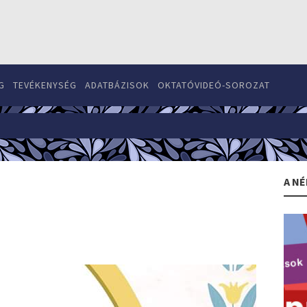
G
TEVÉKENYSÉG
ADATBÁZISOK
OKTATÓVIDEÓ-SOROZAT
A NÉ