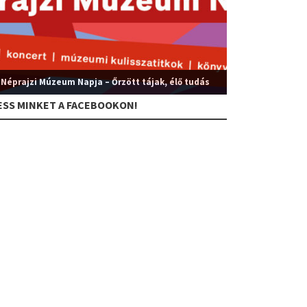
 Néprajzi Múzeum Napja – Őrzött tájak, élő tudás
ESS MINKET A FACEBOOKON!