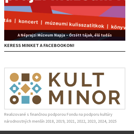
A Néprajzi Múzeum Napja – Őrzött tájak, élő tudás
KERESS MINKET A FACEBOOKON!
Realizované s finančnou podporou Fondu na podporu kultúry
národnostných menšín 2018, 2019, 2021, 2022, 2023, 2024, 2025