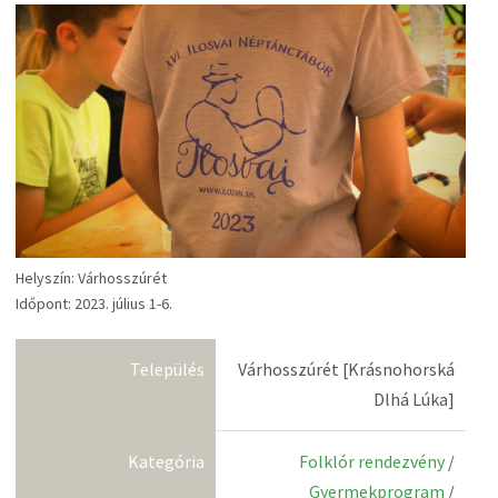
Helyszín: Várhosszúrét
Időpont: 2023. július 1-6.
Település
Várhosszúrét [Krásnohorská
Dlhá Lúka]
Kategória
Folklór rendezvény
/
Gyermekprogram
/