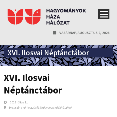
VASÁRNAP, AUGUSZTUS 9, 2026
XVI. Ilosvai Néptánctábor
XVI. Ilosvai
Néptánctábor
2023 július 1.,
Helyszín :
Várhosszúrét (Krásnohorská Dlhá Lúka)