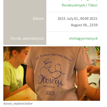
Rendezvények
/
Tábor
Dátum
2023. July 01., 00:00 2023.
August 06., 23:59
Forrás, adományozó
elohagyomany.sk
ilosvai_neptanctabor