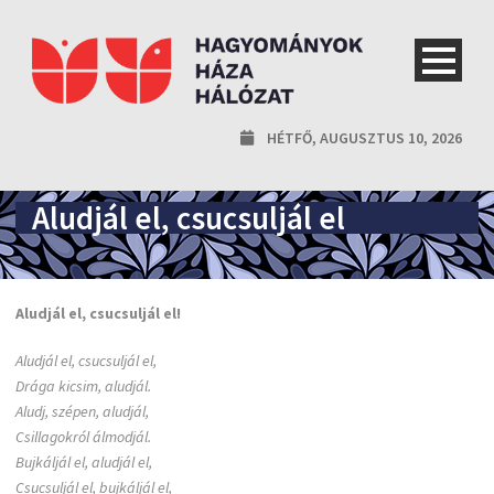
HÉTFŐ, AUGUSZTUS 10, 2026
Aludjál el, csucsuljál el
Aludjál el, csucsuljál el!
Aludjál el, csucsuljál el,
Drága kicsim, aludjál.
Aludj, szépen, aludjál,
Csillagokról álmodjál.
Bujkáljál el, aludjál el,
Csucsuljál el, bujkáljál el,