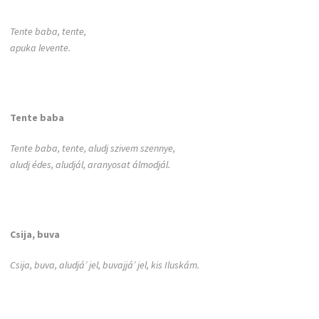
Tente baba, tente,
apuka levente.
Tente baba
Tente baba, tente, aludj szivem szennye,
aludj édes, aludjál, aranyosat álmodjál.
Csija, buva
Csija, buva, aludjá’ jel, buvajjá’ jel, kis Iluskám.