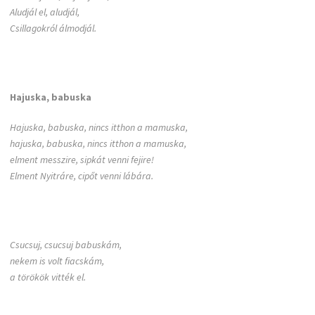
Aludjál el, aludjál,
Csillagokról álmodjál.
Hajuska, babuska
Hajuska, babuska, nincs itthon a mamuska,
hajuska, babuska, nincs itthon a mamuska,
elment messzire, sipkát venni fejire!
Elment Nyitráre, cipőt venni lábára.
Csucsuj, csucsuj babuskám,
nekem is volt fiacskám,
a törökök vitték el.