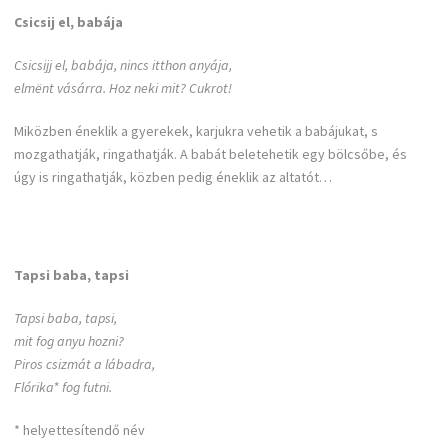
Csicsij el, babája
Csicsijj el, babája, nincs itthon anyája,
elmënt vásárra. Hoz neki mit? Cukrot!
Miközben éneklik a gyerekek, karjukra vehetik a babájukat, s
mozgathatják, ringathatják. A babát beletehetik egy bölcsőbe, és
úgy is ringathatják, közben pedig éneklik az altatót…
Tapsi baba, tapsi
Tapsi baba, tapsi,
mit fog anyu hozni?
Piros csizmát a lábadra,
Flórika* fog futni.
* helyettesítendő név