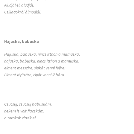
Aludjál el, aludjál,
Csillagokról álmodjál.
Hajuska, babuska
Hajuska, babuska, nincs itthon a mamuska,
hajuska, babuska, nincs itthon a mamuska,
elment messzire, sipkát venni fejire!
Elment Nyitráre, cipőt venni lábára.
Csucsuj, csucsuj babuskám,
nekem is volt fiacskám,
a törökök vitték el.