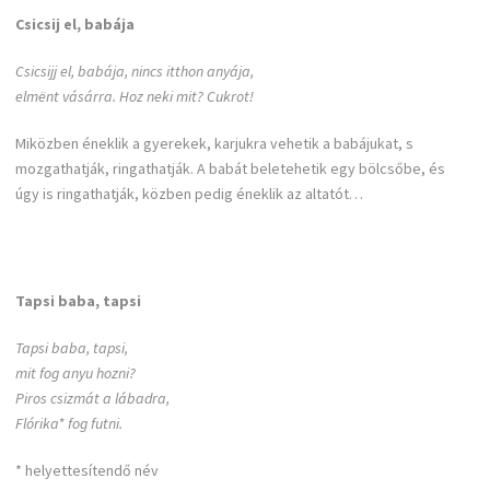
Csicsij el, babája
Csicsijj el, babája, nincs itthon anyája,
elmënt vásárra. Hoz neki mit? Cukrot!
Miközben éneklik a gyerekek, karjukra vehetik a babájukat, s
mozgathatják, ringathatják. A babát beletehetik egy bölcsőbe, és
úgy is ringathatják, közben pedig éneklik az altatót…
Tapsi baba, tapsi
Tapsi baba, tapsi,
mit fog anyu hozni?
Piros csizmát a lábadra,
Flórika* fog futni.
* helyettesítendő név