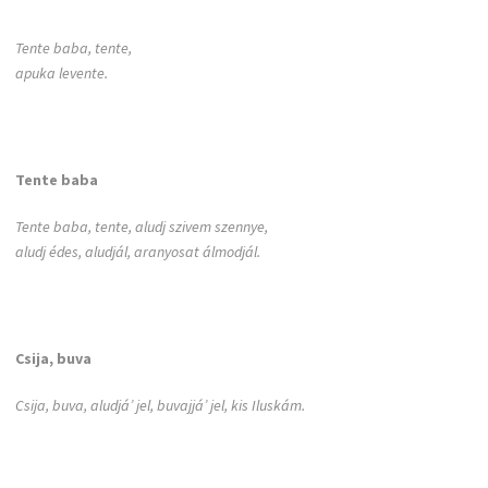
Tente baba, tente,
apuka levente.
Tente baba
Tente baba, tente, aludj szivem szennye,
aludj édes, aludjál, aranyosat álmodjál.
Csija, buva
Csija, buva, aludjá’ jel, buvajjá’ jel, kis Iluskám.