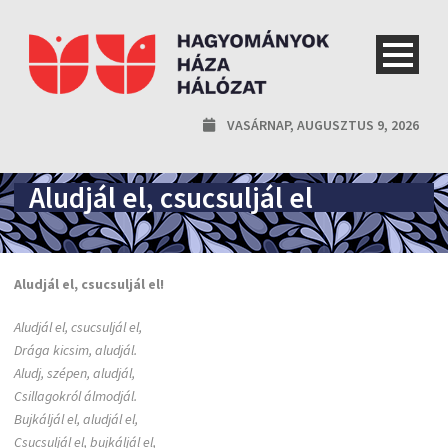
VASÁRNAP, AUGUSZTUS 9, 2026
Aludjál el, csucsuljál el
Aludjál el, csucsuljál el!
Aludjál el, csucsuljál el,
Drága kicsim, aludjál.
Aludj, szépen, aludjál,
Csillagokról álmodjál.
Bujkáljál el, aludjál el,
Csucsuljál el, bujkáljál el,