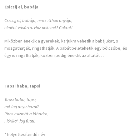
Csicsij el, babája
Csicsijj el, babája, nincs itthon anyája,
elmënt vásárra. Hoz neki mit? Cukrot!
Miközben éneklik a gyerekek, karjukra vehetik a babájukat, s
mozgathatják, ringathatják. A babát beletehetik egy bölcsőbe, és
úgy is ringathatják, közben pedig éneklik az altatót…
Tapsi baba, tapsi
Tapsi baba, tapsi,
mit fog anyu hozni?
Piros csizmát a lábadra,
Flórika* fog futni.
* helyettesítendő név