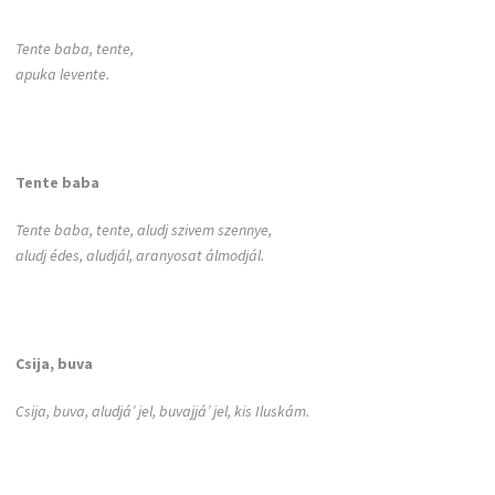
Tente baba, tente,
apuka levente.
Tente baba
Tente baba, tente, aludj szivem szennye,
aludj édes, aludjál, aranyosat álmodjál.
Csija, buva
Csija, buva, aludjá’ jel, buvajjá’ jel, kis Iluskám.