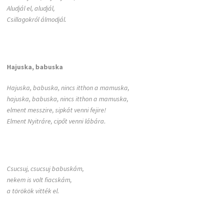
Aludjál el, aludjál,
Csillagokról álmodjál.
Hajuska, babuska
Hajuska, babuska, nincs itthon a mamuska,
hajuska, babuska, nincs itthon a mamuska,
elment messzire, sipkát venni fejire!
Elment Nyitráre, cipőt venni lábára.
Csucsuj, csucsuj babuskám,
nekem is volt fiacskám,
a törökök vitték el.