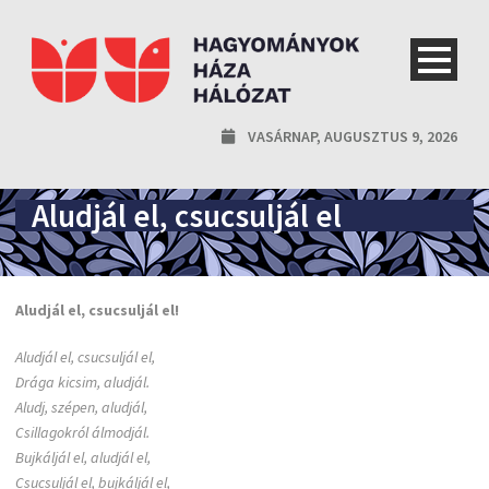
VASÁRNAP, AUGUSZTUS 9, 2026
Aludjál el, csucsuljál el
Aludjál el, csucsuljál el!
Aludjál el, csucsuljál el,
Drága kicsim, aludjál.
Aludj, szépen, aludjál,
Csillagokról álmodjál.
Bujkáljál el, aludjál el,
Csucsuljál el, bujkáljál el,