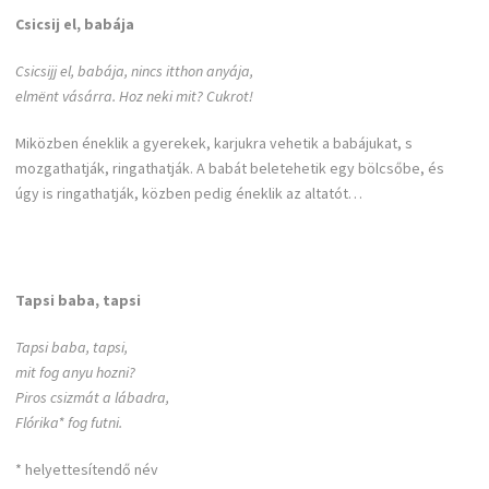
Csicsij el, babája
Csicsijj el, babája, nincs itthon anyája,
elmënt vásárra. Hoz neki mit? Cukrot!
Miközben éneklik a gyerekek, karjukra vehetik a babájukat, s
mozgathatják, ringathatják. A babát beletehetik egy bölcsőbe, és
úgy is ringathatják, közben pedig éneklik az altatót…
Tapsi baba, tapsi
Tapsi baba, tapsi,
mit fog anyu hozni?
Piros csizmát a lábadra,
Flórika* fog futni.
* helyettesítendő név