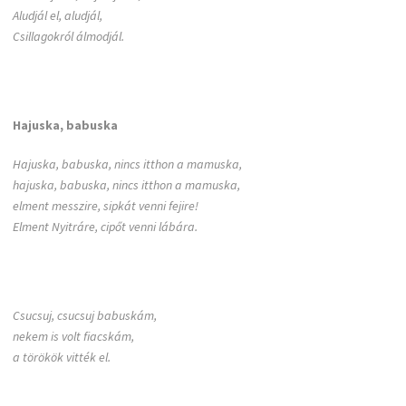
Aludjál el, aludjál,
Csillagokról álmodjál.
Hajuska, babuska
Hajuska, babuska, nincs itthon a mamuska,
hajuska, babuska, nincs itthon a mamuska,
elment messzire, sipkát venni fejire!
Elment Nyitráre, cipőt venni lábára.
Csucsuj, csucsuj babuskám,
nekem is volt fiacskám,
a törökök vitték el.