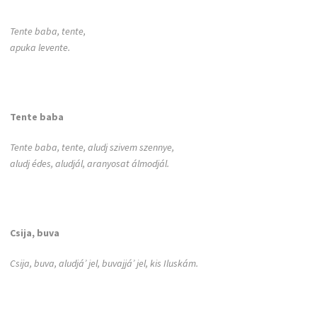
Tente baba, tente,
apuka levente.
Tente baba
Tente baba, tente, aludj szivem szennye,
aludj édes, aludjál, aranyosat álmodjál.
Csija, buva
Csija, buva, aludjá’ jel, buvajjá’ jel, kis Iluskám.