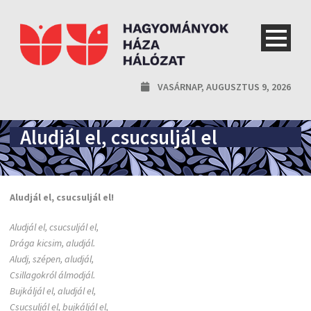
VASÁRNAP, AUGUSZTUS 9, 2026
Aludjál el, csucsuljál el
Aludjál el, csucsuljál el!
Aludjál el, csucsuljál el,
Drága kicsim, aludjál.
Aludj, szépen, aludjál,
Csillagokról álmodjál.
Bujkáljál el, aludjál el,
Csucsuljál el, bujkáljál el,