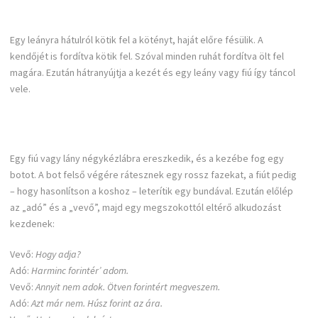
Egy leányra hátulról kötik fel a kötényt, haját előre fésülik. A
kendőjét is fordítva kötik fel. Szóval minden ruhát fordítva ölt fel
magára. Ezután hátranyújtja a kezét és egy leány vagy fiú így táncol
vele.
Egy fiú vagy lány négykézlábra ereszkedik, és a kezébe fog egy
botot. A bot felső végére rátesznek egy rossz fazekat, a fiút pedig
– hogy hasonlítson a koshoz – leterítik egy bundával. Ezután előlép
az „adó” és a „vevő”, majd egy megszokottól eltérő alkudozást
kezdenek:
Vevő:
Hogy adja?
Adó:
Harminc forintér’ adom.
Vevő:
Annyit nem adok. Ötven forintért megveszem.
Adó:
Azt már nem. Húsz forint az ára.