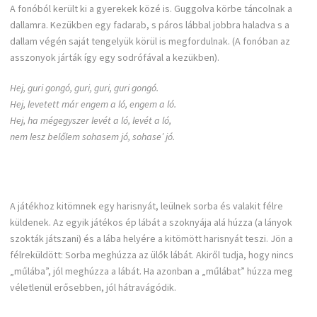
A fonóból került ki a gyerekek közé is. Guggolva körbe táncolnak a
dallamra. Kezükben egy fadarab, s páros lábbal jobbra haladva s a
dallam végén saját tengelyük körül is megfordulnak. (A fonóban az
asszonyok járták így egy sodrófával a kezükben).
Hej, guri gongó, guri, guri, guri gongó.
Hej, levetett már engem a ló, engem a ló.
Hej, ha mégegyszer levét a ló, levét a ló,
nem lesz belőlem sohasem jó, sohase’ jó.
A játékhoz kitömnek egy harisnyát, leülnek sorba és valakit félre
küldenek. Az egyik játékos ép lábát a szoknyája alá húzza (a lányok
szokták játszani) és a lába helyére a kitömött harisnyát teszi. Jön a
félreküldött: Sorba meghúzza az ülők lábát. Akiről tudja, hogy nincs
„műlába”, jól meghúzza a lábát. Ha azonban a „műlábat” húzza meg
véletlenül erősebben, jól hátravágódik.