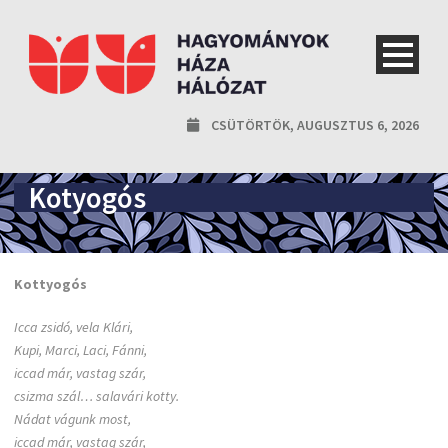
CSÜTÖRTÖK, AUGUSZTUS 6, 2026
Kotyogós
Kottyogós
Icca zsidó, vela Klári,
Kupi, Marci, Laci, Fánni,
iccad már, vastag szár,
csizma szál… salavári kotty.
Nádat vágunk most,
iccad már, vastag szár,