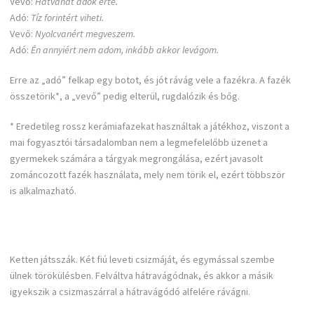
Vevő:
Hatvanat adok érte.
Adó:
Tíz forintért viheti.
Vevő:
Nyolcvanért megveszem.
Adó:
Én annyiért nem adom, inkább akkor levágom.
Erre az „adó” felkap egy botot, és jót rávág vele a fazékra. A fazék
összetörik*, a „vevő” pedig elterül, rugdalózik és bőg.
* Eredetileg rossz kerámiafazekat használtak a játékhoz, viszont a
mai fogyasztói társadalomban nem a legmefelelőbb üzenet a
gyermekek számára a tárgyak megrongálása, ezért javasolt
zománcozott fazék használata, mely nem törik el, ezért többször
is alkalmazható.
Ketten játsszák. Két fiú leveti csizmáját, és egymással szembe
ülnek törökülésben. Felváltva hátravágódnak, és akkor a másik
igyekszik a csizmaszárral a hátravágódó alfelére rávágni.