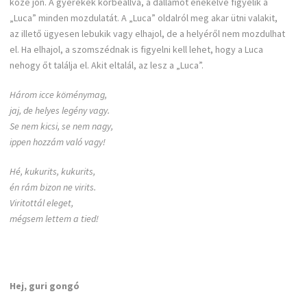
közé jön. A gyerekek körbeállva, a dallamot énekelve figyelik a
„Luca” minden mozdulatát. A „Luca” oldalról meg akar ütni valakit,
az illető ügyesen lebukik vagy elhajol, de a helyéről nem mozdulhat
el. Ha elhajol, a szomszédnak is figyelni kell lehet, hogy a Luca
nehogy őt találja el. Akit eltalál, az lesz a „Luca”.
Három icce köménymag,
jaj, de helyes legény vagy.
Se nem kicsi, se nem nagy,
ippen hozzám való vagy!
Hé, kukurits, kukurits,
én rám bizon ne virits.
Viritottál eleget,
mégsem lettem a tied!
Hej, guri gongó