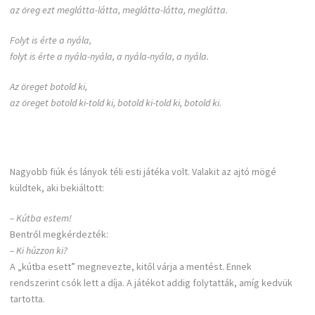
az öreg ezt meglátta-látta, meglátta-látta, meglátta.
Folyt is érte a nyála,
folyt is érte a nyála-nyála, a nyála-nyála, a nyála.
Az öreget botold ki,
az öreget botold ki-told ki, botold ki-told ki, botold ki.
Nagyobb fiúk és lányok téli esti játéka volt. Valakit az ajtó mögé
küldtek, aki bekiáltott:
– Kútba estem!
Bentről megkérdezték:
– Ki húzzon ki?
A „kútba esett” megnevezte, kitől várja a mentést. Ennek
rendszerint csók lett a díja. A játékot addig folytatták, amíg kedvük
tartotta.