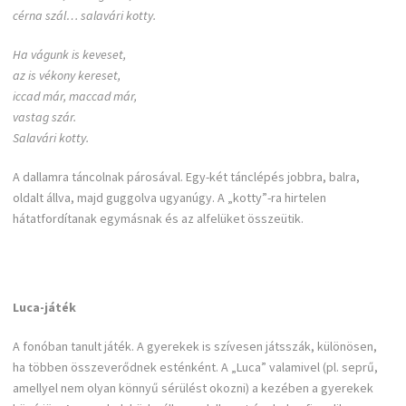
cérna szál… salavári kotty.
Ha vágunk is keveset,
az is vékony kereset,
iccad már, maccad már,
vastag szár.
Salavári kotty.
A dallamra táncolnak párosával. Egy-két tánclépés jobbra, balra,
oldalt állva, majd guggolva ugyanúgy. A „kotty”-ra hirtelen
hátatfordítanak egymásnak és az alfelüket összeütik.
Luca-játék
A fonóban tanult játék. A gyerekek is szívesen játsszák, különösen,
ha többen összeverődnek esténként. A „Luca” valamivel (pl. seprű,
amellyel nem olyan könnyű sérülést okozni) a kezében a gyerekek