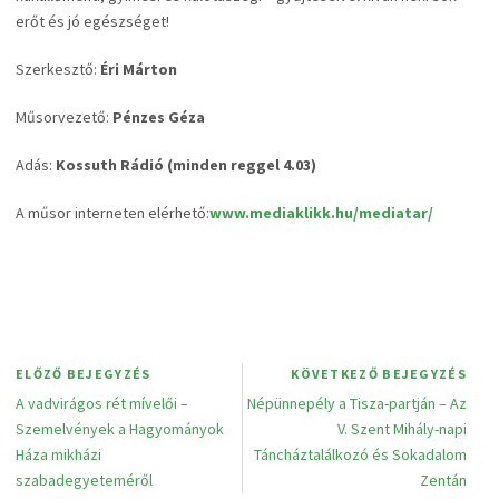
erőt és jó egészséget!
Szerkesztő:
Éri Márton
Műsorvezető:
Pénzes Géza
Adás:
Kossuth Rádió (minden reggel 4.03)
A műsor interneten elérhető:
www.mediaklikk.hu/mediatar/
ELŐZŐ BEJEGYZÉS
KÖVETKEZŐ BEJEGYZÉS
A vadvirágos rét mívelői –
Népünnepély a Tisza-partján – Az
Szemelvények a Hagyományok
V. Szent Mihály-napi
Háza mikházi
Táncháztalálkozó és Sokadalom
szabadegyeteméről
Zentán