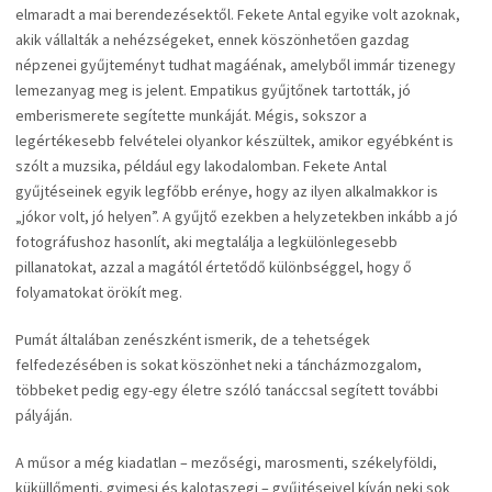
elmaradt a mai berendezésektől. Fekete Antal egyike volt azoknak,
akik vállalták a nehézségeket, ennek köszönhetően gazdag
népzenei gyűjteményt tudhat magáénak, amelyből immár tizenegy
lemezanyag meg is jelent. Empatikus gyűjtőnek tartották, jó
emberismerete segítette munkáját. Mégis, sokszor a
legértékesebb felvételei olyankor készültek, amikor egyébként is
szólt a muzsika, például egy lakodalomban. Fekete Antal
gyűjtéseinek egyik legfőbb erénye, hogy az ilyen alkalmakkor is
„jókor volt, jó helyen”. A gyűjtő ezekben a helyzetekben inkább a jó
fotográfushoz hasonlít, aki megtalálja a legkülönlegesebb
pillanatokat, azzal a magától értetődő különbséggel, hogy ő
folyamatokat örökít meg.
Pumát általában zenészként ismerik, de a tehetségek
felfedezésében is sokat köszönhet neki a táncházmozgalom,
többeket pedig egy-egy életre szóló tanáccsal segített további
pályáján.
A műsor a még kiadatlan – mezőségi, marosmenti, székelyföldi,
küküllőmenti, gyimesi és kalotaszegi – gyűjtéseivel kíván neki sok