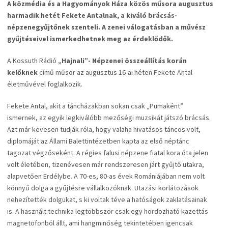
A közmédia és a Hagyományok Háza közös műsora augusztus
harmadik hetét Fekete Antalnak, a kiváló brácsás-
népzenegyűjtőnek szenteli. A zenei válogatásban a művész
gyűjtéseivel ismerkedhetnek meg az érdeklődők.
A Kossuth Rádió
„Hajnali”- Népzenei összeállítás korán
kelőknek
című műsor az augusztus 16-ai héten Fekete Antal
életművével foglalkozik.
Fekete Antal, akit a táncházakban sokan csak „Pumaként”
ismernek, az egyik legkiválóbb mezőségi muzsikát játszó brácsás.
Azt már kevesen tudják róla, hogy valaha hivatásos táncos volt,
diplomáját az Állami Balettintézetben kapta az első néptánc
tagozat végzőseként. A régies falusi népzene fiatal kora óta jelen
volt életében, tizenévesen már rendszeresen járt gyűjtő utakra,
alapvetően Erdélybe. A 70-es, 80-as évek Romániájában nem volt
könnyű dolga a gyűjtésre vállalkozóknak. Utazási korlátozások
nehezítették dolgukat, s ki voltak téve a hatóságok zaklatásainak
is. A használt technika legtöbbször csak egy hordozható kazettás
magnetofonból állt, ami hangminőség tekintetében igencsak