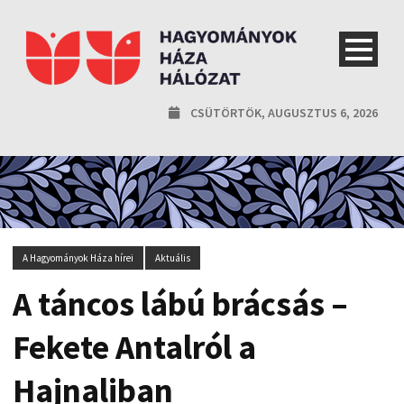
CSÜTÖRTÖK, AUGUSZTUS 6, 2026
A Hagyományok Háza hírei
Aktuális
A táncos lábú brácsás –
Fekete Antalról a
Hajnaliban