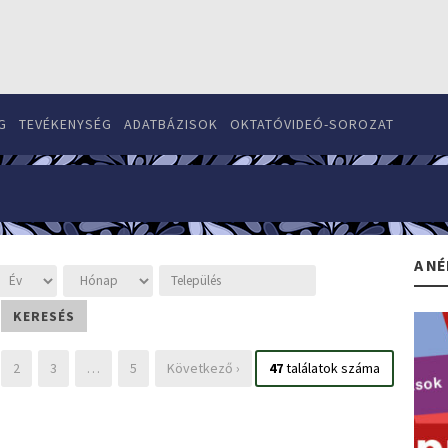
G
TEVÉKENYSÉG
ADATBÁZISOK
OKTATÓVIDEÓ-SOROZAT
A NÉ
2
3
…
5
Következő ›
47
találatok száma