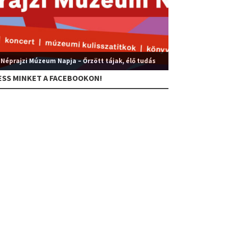
 Néprajzi Múzeum Napja – Őrzött tájak, élő tudás
ESS MINKET A FACEBOOKON!