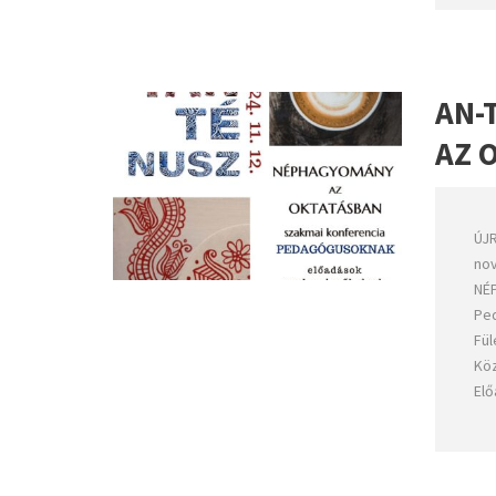
AN-
AZ 
ÚJ
nov
NÉ
Ped
Fül
Köz
Elő