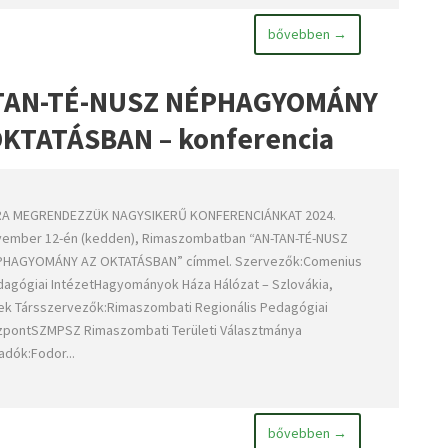
bővebben →
TAN-TÉ-NUSZ NÉPHAGYOMÁNY
OKTATÁSBAN – konferencia
RA MEGRENDEZZÜK NAGYSIKERŰ KONFERENCIÁNKAT 2024.
ember 12-én (kedden), Rimaszombatban “AN-TAN-TÉ-NUSZ
PHAGYOMÁNY AZ OKTATÁSBAN” címmel. Szervezők:Comenius
agógiai IntézetHagyományok Háza Hálózat – Szlovákia,
ek Társszervezők:Rimaszombati Regionális Pedagógiai
pontSZMPSZ Rimaszombati Területi Választmánya
adók:Fodor...
bővebben →