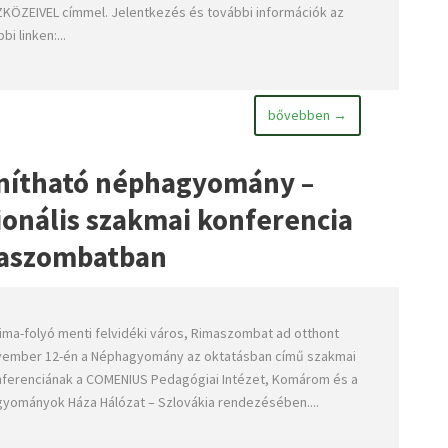
KÖZEIVEL címmel. Jelentkezés és további információk az
bi linken:...
bővebben →
anítható néphagyomány –
onális szakmai konferencia
aszombatban
ima-folyó menti felvidéki város, Rimaszombat ad otthont
ember 12-én a Néphagyomány az oktatásban című szakmai
ferenciának a COMENIUS Pedagógiai Intézet, Komárom és a
yományok Háza Hálózat – Szlovákia rendezésében....