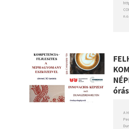
htt
COM
n.o
FEL
KOM
NÉP
órás
A H
Ped
Du