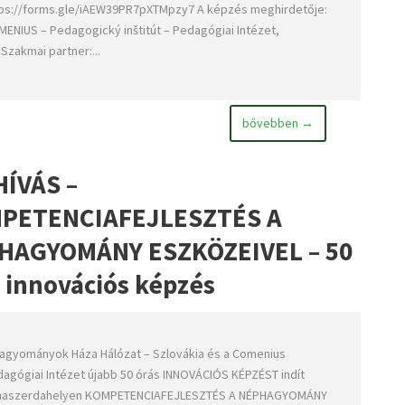
ps://forms.gle/iAEW39PR7pXTMpzy7 A képzés meghirdetője:
ENIUS – Pedagogický inštitút – Pedagógiai Intézet,
.Szakmai partner:...
bővebben →
HÍVÁS –
PETENCIAFEJLESZTÉS A
HAGYOMÁNY ESZKÖZEIVEL – 50
 innovációs képzés
agyományok Háza Hálózat – Szlovákia és a Comenius
agógiai Intézet újabb 50 órás INNOVÁCIÓS KÉPZÉST indít
naszerdahelyen KOMPETENCIAFEJLESZTÉS A NÉPHAGYOMÁNY