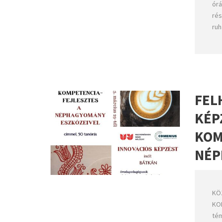
órá
rés
ruh
FEL
KÉP
KOM
NÉP
KÖ
KO
tém