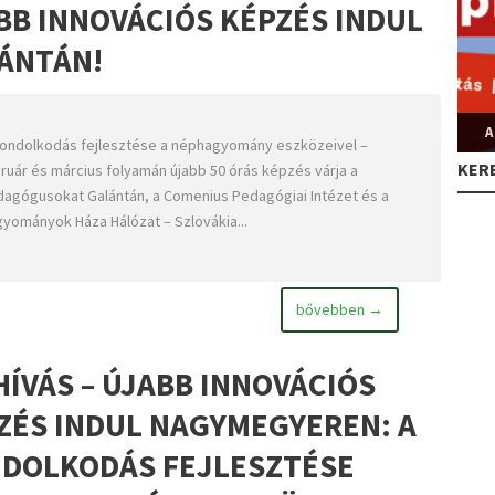
BB INNOVÁCIÓS KÉPZÉS INDUL
ÁNTÁN!
A
ondolkodás fejlesztése a néphagyomány eszközeivel –
KER
ruár és március folyamán újabb 50 órás képzés várja a
agógusokat Galántán, a Comenius Pedagógiai Intézet és a
yományok Háza Hálózat – Szlovákia...
bővebben →
HÍVÁS – ÚJABB INNOVÁCIÓS
ZÉS INDUL NAGYMEGYEREN: A
DOLKODÁS FEJLESZTÉSE