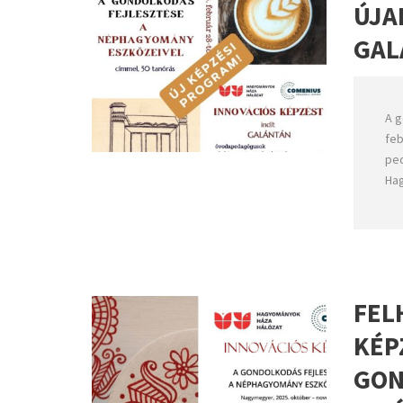
ÚJA
GAL
A g
feb
ped
Hag
FEL
KÉP
GON