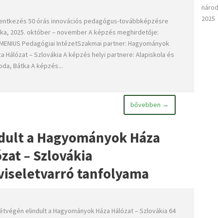
národ
2025
entkezés 50 órás innovációs pedagógus-továbbképzésre
ka, 2025. október – november A képzés meghirdetője:
ENIUS Pedagógiai IntézetSzakmai partner: Hagyományok
a Hálózat – Szlovákia A képzés helyi partnere: Alapiskola és
da, Bátka A képzés...
bővebben →
ndult a Hagyományok Háza
zat – Szlovákia
viseletvarró tanfolyama
étvégén elindult a Hagyományok Háza Hálózat – Szlovákia 64