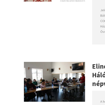
Jel
Bát
COM
Ház
Óvo
Eli
Háló
nép
A h