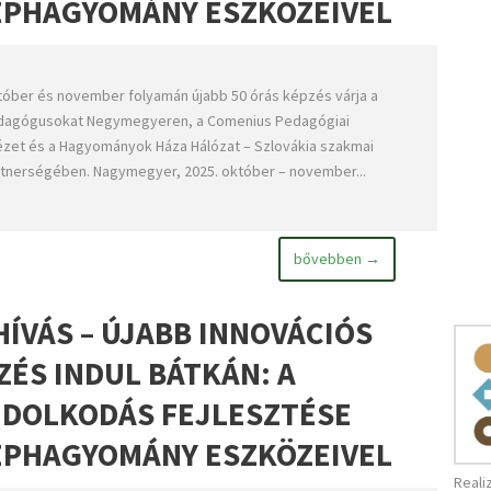
ÉPHAGYOMÁNY ESZKÖZEIVEL
óber és november folyamán újabb 50 órás képzés várja a
dagógusokat Negymegyeren, a Comenius Pedagógiai
ézet és a Hagyományok Háza Hálózat – Szlovákia szakmai
tnerségében. Nagymegyer, 2025. október – november...
bővebben →
HÍVÁS – ÚJABB INNOVÁCIÓS
ZÉS INDUL BÁTKÁN: A
DOLKODÁS FEJLESZTÉSE
ÉPHAGYOMÁNY ESZKÖZEIVEL
Reali