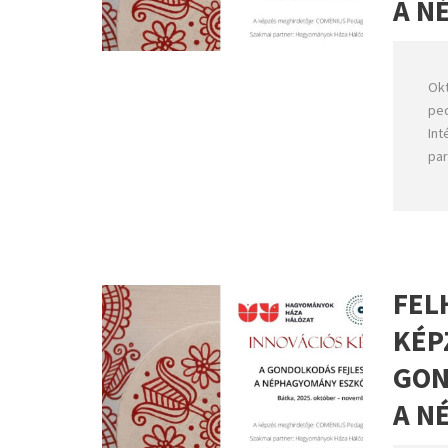
A N
Okt
pe
Int
par
FEL
KÉP
GON
A N