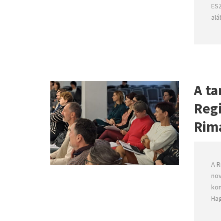
ESZ
aláb
A t
Regi
Rim
A R
nov
kon
Hag