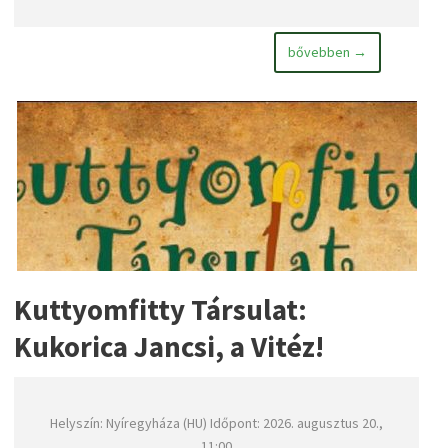
bővebben →
Kuttyomfitty Társulat:
Kukorica Jancsi, a Vitéz!
Helyszín: Nyíregyháza (HU) Időpont: 2026. augusztus 20.,
11:00