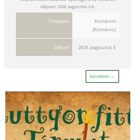
Időpont: 2026. augusztus 3-6.
Település
Komárom
[Komárno]
Dátum
2026. augusztus 3.
bővebben →