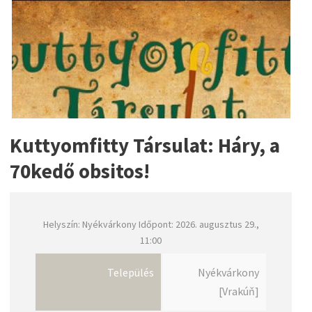
Kuttyomfitty Társulat: Háry, a
70kedő obsitos!
Helyszín: Nyékvárkony Időpont: 2026. augusztus 29.,
11:00
Település
Nyékvárkony
[Vrakúň]