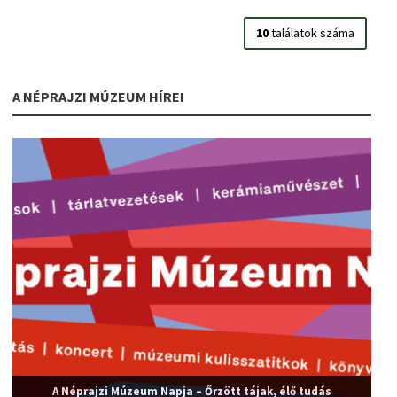
10
találatok száma
A NÉPRAJZI MÚZEUM HÍREI
A Néprajzi Múzeum Napja – Őrzött tájak, élő tudás