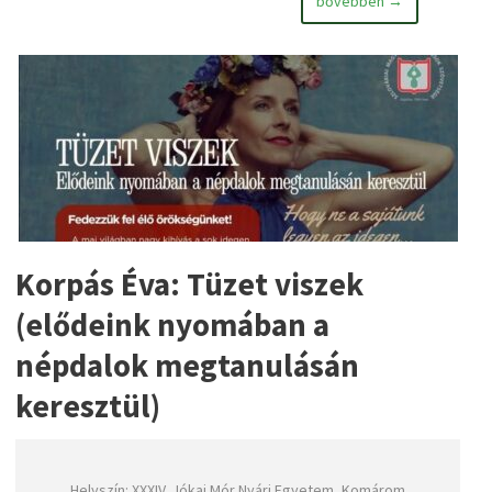
bővebben →
Korpás Éva: Tüzet viszek
(elődeink nyomában a
népdalok megtanulásán
keresztül)
Helyszín: XXXIV. Jókai Mór Nyári Egyetem, Komárom