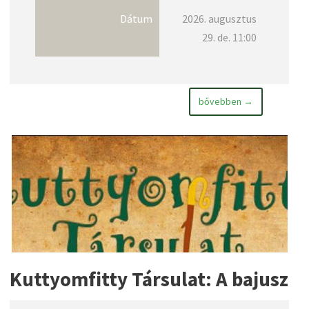
Dátum
2026. augusztus
29. de. 11:00
bővebben →
Kuttyomfitty Társulat: A bajusz