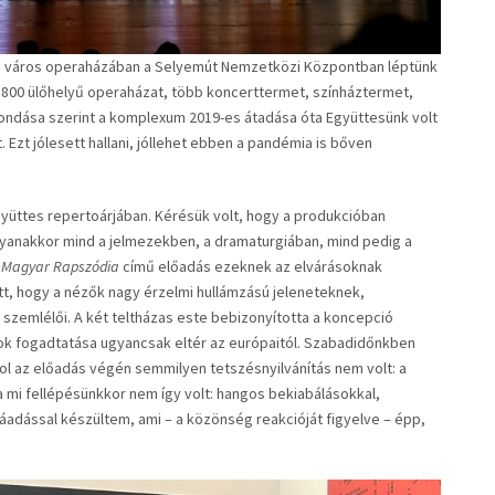
iós város operaházában a Selyemút Nemzetközi Központban léptünk
1800 ülőhelyű operaházat, több koncerttermet, színháztermet,
mondása szerint a komplexum 2019-es átadása óta Együttesünk volt
. Ezt jólesett hallani, jóllehet ebben a pandémia is bőven
gyüttes repertoárjában. Kérésük volt, hogy a produkcióban
gyanakkor mind a jelmezekben, a dramaturgiában, mind pedig a
A
Magyar Rapszódia
című előadás ezeknek az elvárásoknak
t, hogy a nézők nagy érzelmi hullámzású jeleneteknek,
szemlélői. A két teltházas este bebizonyította a koncepció
ok fogadtatása ugyancsak eltér az európaitól. Szabadidőnkben
ol az előadás végén semmilyen tetszésnyilvánítás nem volt: a
 mi fellépésünkkor nem így volt: hangos bekiabálásokkal,
áadással készültem, ami – a közönség reakcióját figyelve – épp,