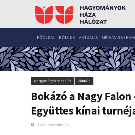
FŐOLDAL
RÓLUNK
AKTUÁLIS
MÉDIAVISSZHAN
A Hagyományok Háza hírei
Aktuális
Bokázó a Nagy Falon 
Együttes kínai turnéj
2023 szeptember 28.