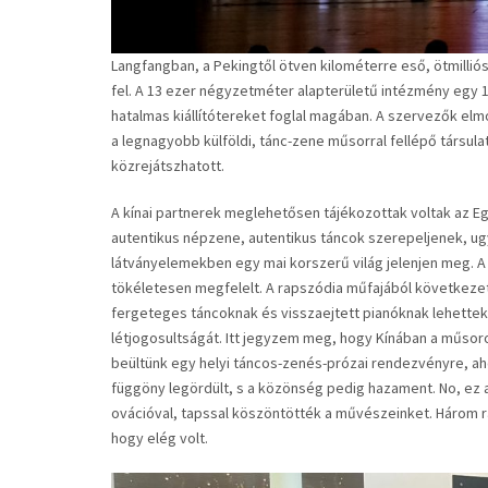
Langfangban, a Pekingtől ötven kilométerre eső, ötmill
fel. A 13 ezer négyzetméter alapterületű intézmény egy 
hatalmas kiállítótereket foglal magában. A szervezők el
a legnagyobb külföldi, tánc-zene műsorral fellépő társulat
közrejátszhatott.
A kínai partnerek meglehetősen tájékozottak voltak az E
autentikus népzene, autentikus táncok szerepeljenek, u
látványelemekben egy mai korszerű világ jelenjen meg. 
tökéletesen megfelelt. A rapszódia műfajából következet
fergeteges táncoknak és visszaejtett pianóknak lehettek 
létjogosultságát. Itt jegyzem meg, hogy Kínában a műsor
beültünk egy helyi táncos-zenés-prózai rendezvényre, ah
függöny legördült, s a közönség pedig hazament. No, ez a
ovációval, tapssal köszöntötték a művészeinket. Három r
hogy elég volt.