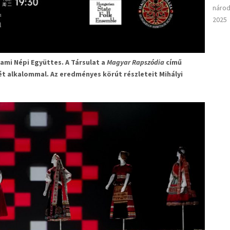
národ
2025
lami Népi Együttes. A Társulat a
Magyar Rapszódia
című
két alkalommal. Az eredményes körút részleteit Mihályi