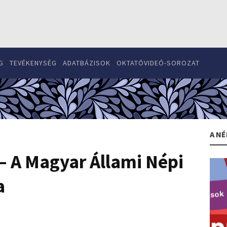
G
TEVÉKENYSÉG
ADATBÁZISOK
OKTATÓVIDEÓ-SOROZAT
A NÉ
– A Magyar Állami Népi
a