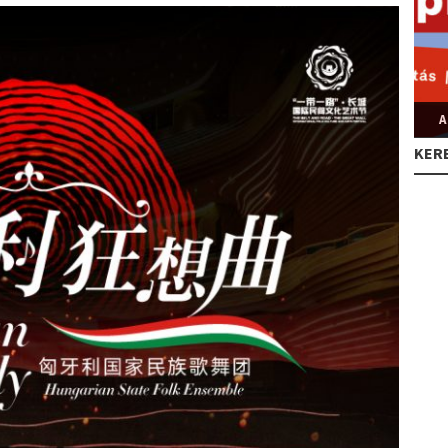
A
KER