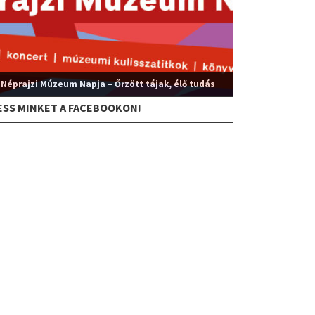
 Néprajzi Múzeum Napja – Őrzött tájak, élő tudás
ESS MINKET A FACEBOOKON!