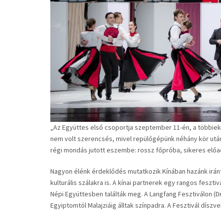
„Az Együttes első csoportja szeptember 11-én, a többiek p
nem volt szerencsés, mivel repülőgépünk néhány kör után
régi mondás jutott eszembe: rossz főpróba, sikeres előad
Nagyon élénk érdeklődés mutatkozik Kínában hazánk iránt: 
kulturális szálakra is. A kínai partnerek egy rangos feszt
Népi Együttesben találták meg. A Langfang Fesztiválon (Dre
Egyiptomtól Malajziáig álltak színpadra. A Fesztivál dísz