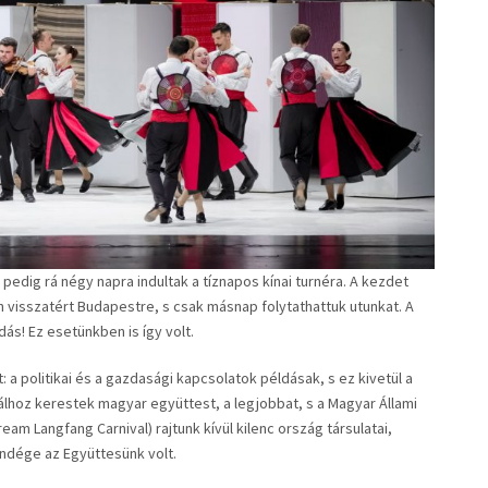
edig rá négy napra indultak a tíznapos kínai turnéra. A kezdet
 visszatért Budapestre, s csak másnap folytathattuk utunkat. A
ás! Ez esetünkben is így volt.
a politikai és a gazdasági kapcsolatok példásak, s ez kivetül a
iválhoz kerestek magyar együttest, a legjobbat, s a Magyar Állami
am Langfang Carnival) rajtunk kívül kilenc ország társulatai,
vendége az Együttesünk volt.