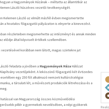
ahogyan a Hagyományok Házának – méltatta az államtitkár az
elemen László húszéves vezetői tevékenységét.
szen Kelemen László az elmúlt másfél évben megismertette
n a hivatalos főigazgatói pályázaton is elnyerte a kinevezést.
akban részleteiben megismerhette az intézményt és annak minden
az elődje által képviselt értékek szellemében.
 vezetésével korábban nem látott, magas szintekre jut
ászló feladata a jövőben a
Hagyományok Háza
Hálózat
Alapítvány vezetőjeként. A leköszönő főigazgató két évtizedes
esetében egy 250 főt alkalmazó nemzeti kultúrstratégiai
unka, a társulati lét, a művészeti produkciók létrehozása és a
 meg.
 hatással van Magyarország összes közművelődési
legerősebb pillér a gyermekek nevelésében, a népi gyökerek
Reali