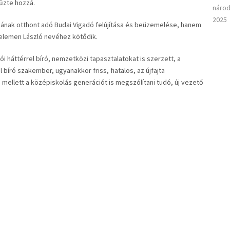
űzte hozzá.
národ
2025
nak otthont adó Budai Vigadó felújítása és beüzemelése, hanem
Kelemen László nevéhez kötődik.
i háttérrel bíró, nemzetközi tapasztalatokat is szerzett, a
 bíró szakember, ugyanakkor friss, fiatalos, az újfajta
mellett a középiskolás generációt is megszólítani tudó, új vezető