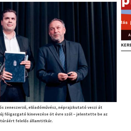
A
KER
lós zeneszerző, előadóművész, néprajzkutató veszi át
új főigazgató kinevezése öt évre szól – jelentette be az
úráért felelős államtitkár.