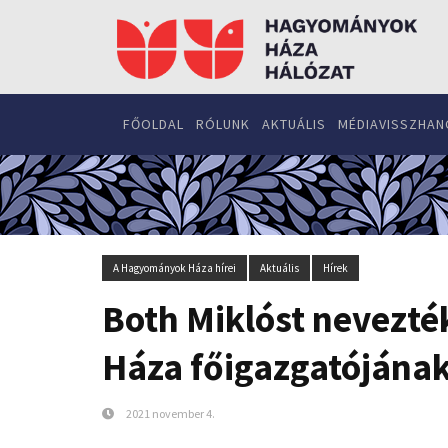
FŐOLDAL
RÓLUNK
AKTUÁLIS
MÉDIAVISSZHAN
A Hagyományok Háza hírei
Aktuális
Hírek
Both Miklóst nevezt
Háza főigazgatójána
2021 november 4.