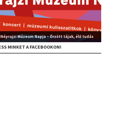
 Néprajzi Múzeum Napja – Őrzött tájak, élő tudás
ESS MINKET A FACEBOOKON!