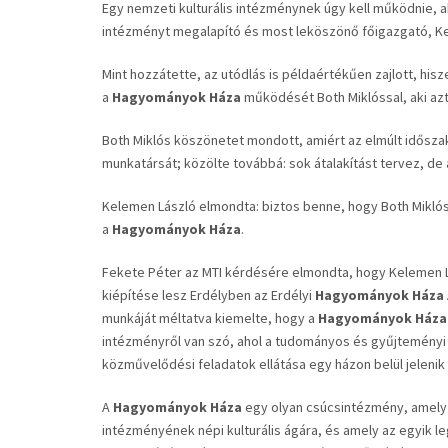
Egy nemzeti kulturális intézménynek úgy kell működnie, 
intézményt megalapító és most leköszönő főigazgató, K
Mint hozzátette, az utódlás is példaértékűen zajlott, hi
a
Hagyományok Háza
működését Both Miklóssal, aki aztá
Both Miklós köszönetet mondott, amiért az elmúlt idősz
munkatársát; közölte továbbá: sok átalakítást tervez, de 
Kelemen László elmondta: biztos benne, hogy Both Miklós
a
Hagyományok Háza
.
Fekete Péter az MTI kérdésére elmondta, hogy Kelemen L
kiépítése lesz Erdélyben az Erdélyi
Hagyományok Háza
munkáját méltatva kiemelte, hogy a
Hagyományok Háza
intézményről van szó, ahol a tudományos és gyűjteményi m
közművelődési feladatok ellátása egy házon belül jelenik
A
Hagyományok Háza
egy olyan csúcsintézmény, amely
intézményének népi kulturális ágára, és amely az egyik 