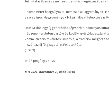
felmutatásában és a nemzeti identitás megőrzésében – f
Fekete Péter hangsúlyozta, nemcsak a Hagyományok Házá
az országos
Hagyományok Háza
hálózat felépítése is 
Both Miklós egy új generációt képvisel: tudományos kutató
népzenei területen bartóki és kodályi gyűjtőtapasztalattal
kommunikáció tökéletes ismerője, a tradíciók megőrzése 
– szólt az új főigazgatóról Fekete Péter.
(FOTÓ)
bkö \ pmg \ gry \ kvs
MTI 2021. november 2., kedd 14:10