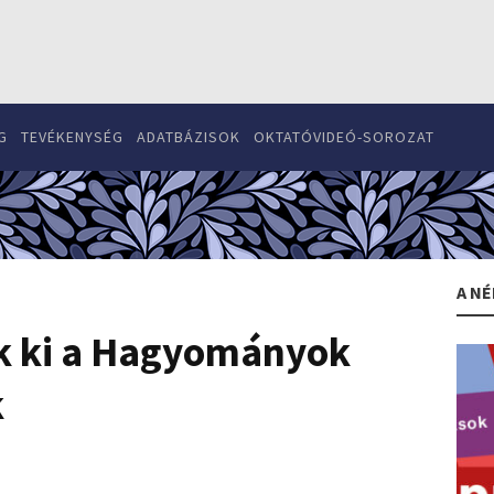
G
TEVÉKENYSÉG
ADATBÁZISOK
OKTATÓVIDEÓ-SOROZAT
A NÉ
ék ki a Hagyományok
k