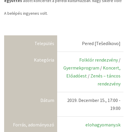
együttes
adott koncertet a peredi kultúrházban. Nagy sikere volt!
A belépés ingyenes volt.
Település
Pered [Tešedíkovo]
Kategória
Folklór rendezvény
/
Gyermekprogram
/
Koncert,
Előadóest
/
Zenés – táncos
rendezvény
Dátum
2019. December 15., 17:00 -
19:00
Forrás, adományozó
elohagyomany.sk