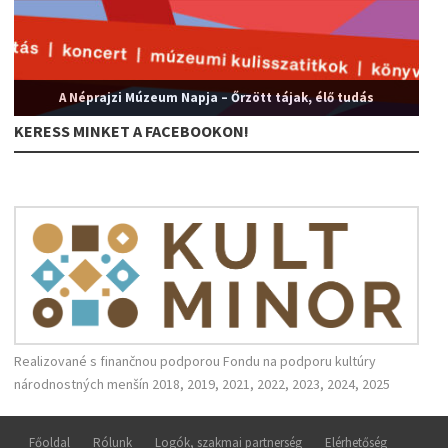
A Néprajzi Múzeum Napja – Őrzött tájak, élő tudás
KERESS MINKET A FACEBOOKON!
Realizované s finančnou podporou Fondu na podporu kultúry
národnostných menšín 2018, 2019, 2021, 2022, 2023, 2024, 2025
Főoldal
Rólunk
Logók, szakmai partnerség
Elérhetőség