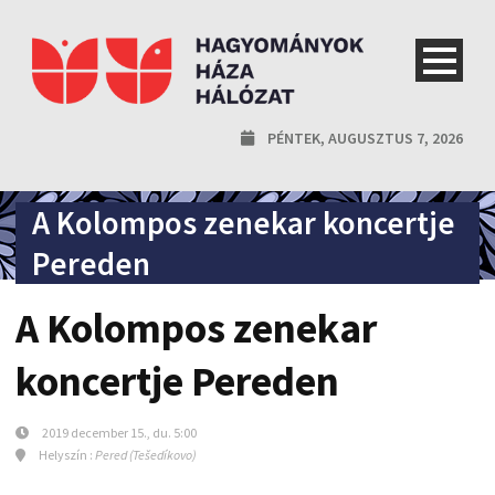
PÉNTEK, AUGUSZTUS 7, 2026
A Kolompos zenekar koncertje
Pereden
A Kolompos zenekar
koncertje Pereden
2019 december 15., du. 5:00
Helyszín :
Pered (Tešedíkovo)