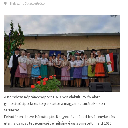
Helyszín :
Bacska (Bačka)
A
Komócsa néptánccsoport
1979-ben alakult. 25 év alatt 3
generáció ápolta és terjesztette a magyar kultúrának ezen
területét,
Felvidéken illetve Kárpátalján. Negyed évszázad tevékenykedés
után, a csapat tevékenysége néhány évig szünetelt, majd 2015