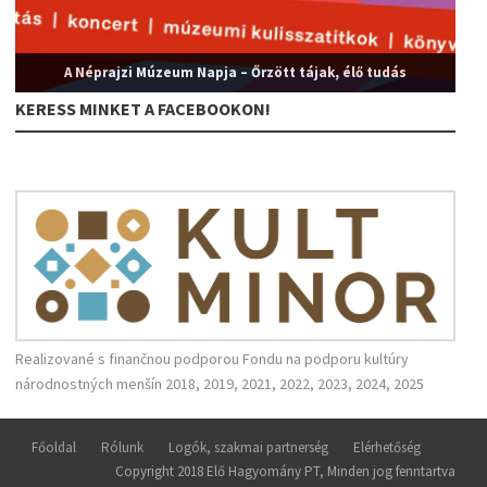
A Néprajzi Múzeum Napja – Őrzött tájak, élő tudás
KERESS MINKET A FACEBOOKON!
Realizované s finančnou podporou Fondu na podporu kultúry
národnostných menšín 2018, 2019, 2021, 2022, 2023, 2024, 2025
Főoldal
Rólunk
Logók, szakmai partnerség
Elérhetőség
Copyright 2018 Elő Hagyomány PT, Minden jog fenntartva