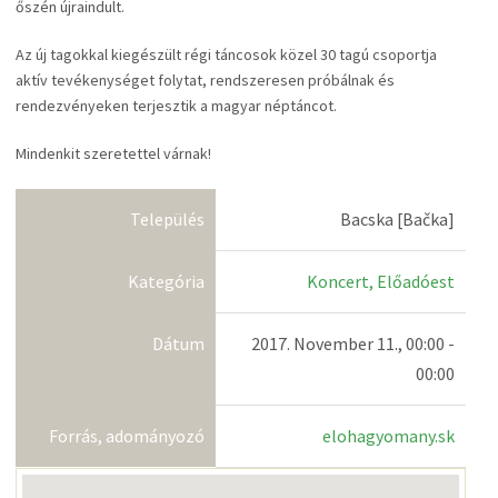
őszén újraindult.
Az új tagokkal kiegészült régi táncosok közel 30 tagú csoportja
aktív tevékenységet folytat, rendszeresen próbálnak és
rendezvényeken terjesztik a magyar néptáncot.
Mindenkit szeretettel várnak!
Település
Bacska [Bačka]
Kategória
Koncert, Előadóest
Dátum
2017. November 11., 00:00 -
00:00
Forrás, adományozó
elohagyomany.sk