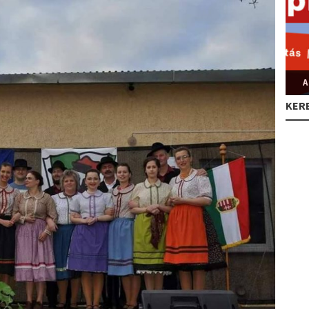
A
KER