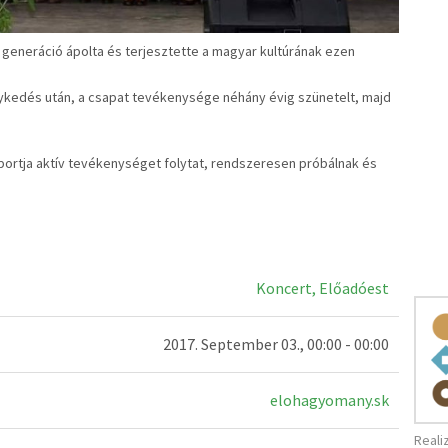
 3 generáció ápolta és terjesztette a magyar kultúrának ezen
nykedés után, a csapat tevékenysége néhány évig szünetelt, majd
oportja aktív tevékenységet folytat, rendszeresen próbálnak és
Koncert, Előadóest
2017. September 03., 00:00 - 00:00
elohagyomany.sk
Reali