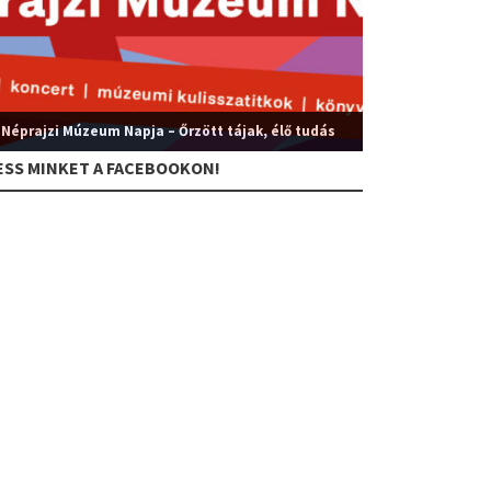
 Néprajzi Múzeum Napja – Őrzött tájak, élő tudás
ESS MINKET A FACEBOOKON!