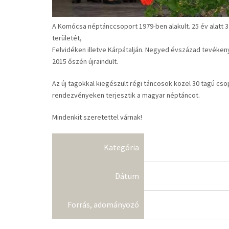
A
Komócsa néptánccsoport
1979-ben alakult. 25 év alatt
területét,
Felvidéken illetve Kárpátalján. Negyed évszázad tevéke
2015 őszén újraindult.
Az új tagokkal kiegészült régi táncosok közel 30 tagú cs
rendezvényeken terjesztik a magyar néptáncot.
Mindenkit szeretettel várnak!
Kategória
Dátum
Forrás, adományozó