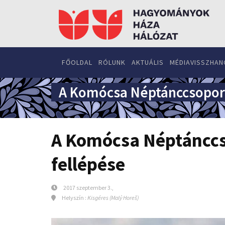
FŐOLDAL
RÓLUNK
AKTUÁLIS
MÉDIAVISSZHAN
A Komócsa Néptánccsoport
A Komócsa Néptánccs
fellépése
2017 szeptember 3.,
Helyszín :
Kisgéres (Malý Horeš)