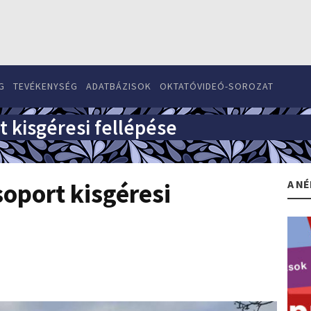
G
TEVÉKENYSÉG
ADATBÁZISOK
OKTATÓVIDEÓ-SOROZAT
 kisgéresi fellépése
A NÉ
oport kisgéresi