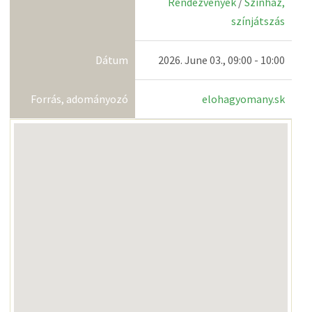
Rendezvények
/
Színház,
színjátszás
Dátum
2026. June 03., 09:00 - 10:00
Forrás, adományozó
elohagyomany.sk