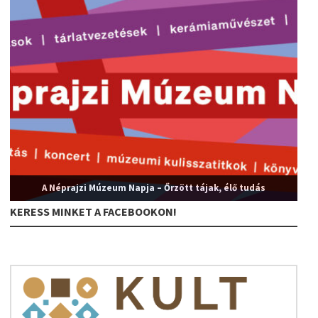
A Néprajzi Múzeum Napja – Őrzött tájak, élő tudás
KERESS MINKET A FACEBOOKON!