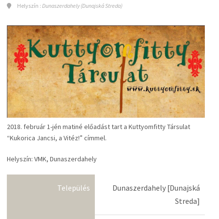
Helyszín :
Dunaszerdahely (Dunajská Streda)
2018. február 1-jén matiné előadást tart a Kuttyomfitty Társulat
“Kukorica Jancsi, a Vitéz!” címmel.
Helyszín: VMK, Dunaszerdahely
Település
Dunaszerdahely [Dunajská
Streda]