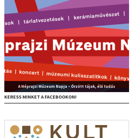
A Néprajzi Múzeum Napja – Őrzött tájak, élő tudás
KERESS MINKET A FACEBOOKON!