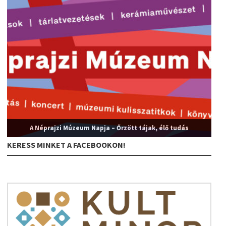
A Néprajzi Múzeum Napja – Őrzött tájak, élő tudás
KERESS MINKET A FACEBOOKON!