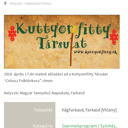
Helyszín :
Vágfarkasd (Vlčany)
2018. április 17-én matiné előadást ad a Kuttyomfitty Társulat
“Cirkusz Folklórikusz” címen.
Helyszín: Magyar Tannyelvű Alapiskola, Farkasd
Település
Vágfarkasd, Farkasd [Vlčany]
Kategória
Gyermekprogram
/
Színház,