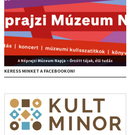
A Néprajzi Múzeum Napja – Őrzött tájak, élő tudás
KERESS MINKET A FACEBOOKON!