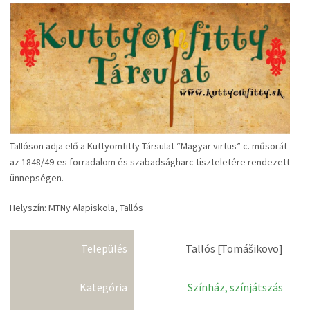
Tallóson adja elő a Kuttyomfitty Társulat “Magyar virtus” c. műsorát
az 1848/49-es forradalom és szabadságharc tiszteletére rendezett
ünnepségen.
Helyszín: MTNy Alapiskola, Tallós
Település
Tallós [Tomášikovo]
Kategória
Színház, színjátszás