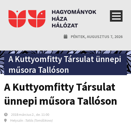
PÉNTEK, AUGUSZTUS 7, 2026
A Kuttyomfitty Társulat ünnepi
műsora Tallóson
A Kuttyomfitty Társulat
ünnepi műsora Tallóson
2018 március 2., de. 11:00
Helyszín :
Tallós (Tomášikovo)